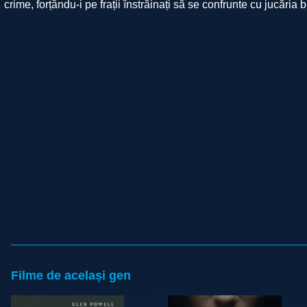
crime, forțându-i pe frații înstrăinați să se confrunte cu jucăria 
Filme de același gen