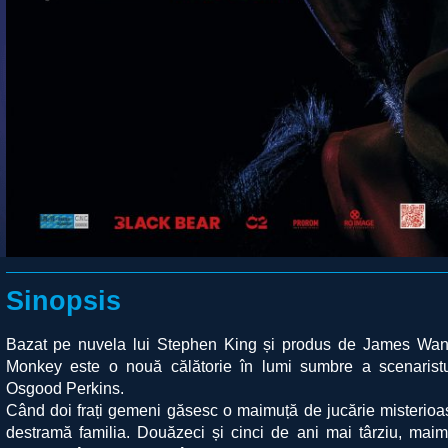
Sinopsis
Bazat pe nuvela lui Stephen King și produs de James Wan
Monkey este o nouă călătorie în lumi sumbre a scenaristul
Osgood Perkins.
Când doi frați gemeni găsesc o maimuță de jucărie misterioas
destramă familia. Douăzeci și cinci de ani mai târziu, mai