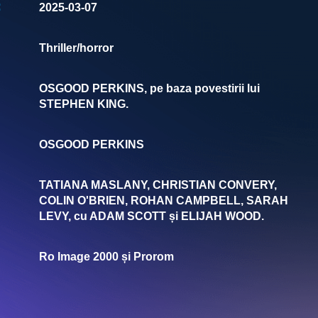
:
2025-03-07
Thriller/horror
OSGOOD PERKINS, pe baza povestirii lui
STEPHEN KING.
OSGOOD PERKINS
TATIANA MASLANY, CHRISTIAN CONVERY,
COLIN O'BRIEN, ROHAN CAMPBELL, SARAH
LEVY, cu ADAM SCOTT și ELIJAH WOOD.
Ro Image 2000 și Prorom