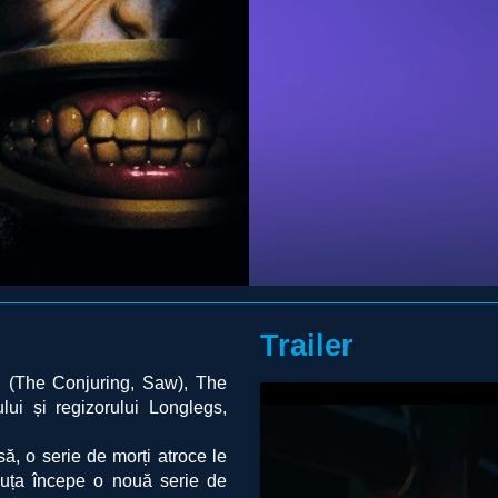
Trailer
 (The Conjuring, Saw), The
ui și regizorului Longlegs,
ă, o serie de morți atroce le
muța începe o nouă serie de