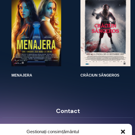
MENAJERA
CRĂCIUN SÂNGEROS
Contact
Ro Image SRL
Gestionați consimțământul
Strada Mihai Eminescu, nr. 142, et.7, ap. 23,