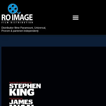
Distribuitor filme Paramount, Universal,
Prorom & parteneri independenți