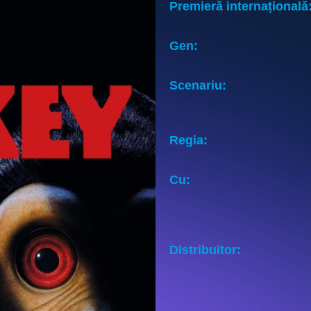
Premieră internațională
Gen:
Scenariu:
Regia:
Cu:
Distribuitor: