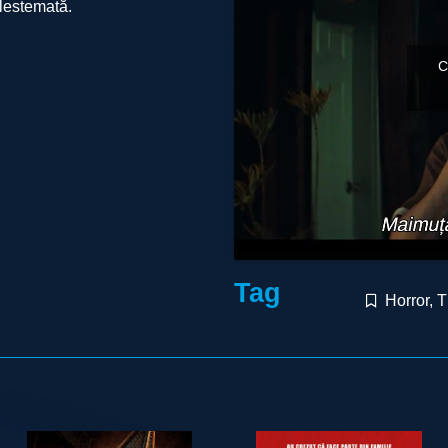
blestemată.
C
Tag
Horror
,
T