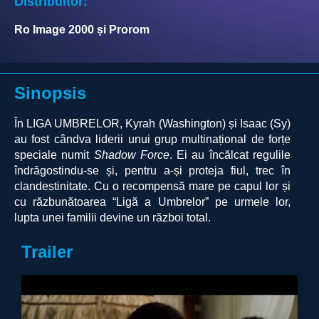
Distribuitor:
Ro Image 2000 și Prorom
Sinopsis
În LIGA UMBRELOR, Kyrah (Washington) și Isaac (Sy)
au fost cândva liderii unui grup multinațional de forțe
speciale numit
Shadow Force
. Ei au încălcat regulile
îndrăgostindu-se și, pentru a-și proteja fiul, trec în
clandestinitate. Cu o recompensă mare pe capul lor și
cu răzbunătoarea
“
Ligă a Umbrelor” pe urmele lor,
lupta unei familii devine un război total.
Trailer