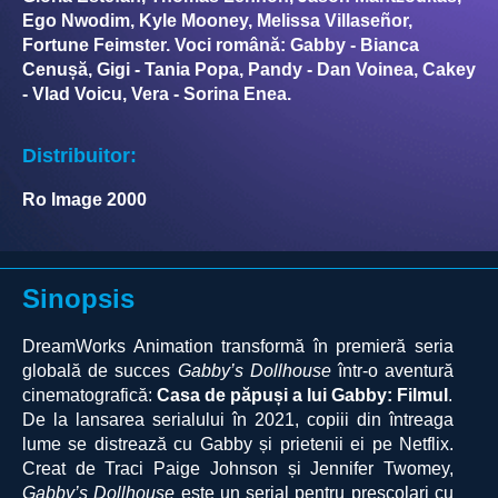
Ego Nwodim, Kyle Mooney, Melissa Villaseñor,
Fortune Feimster. Voci română: Gabby - Bianca
Cenușă, Gigi - Tania Popa, Pandy - Dan Voinea, Cakey
- Vlad Voicu, Vera - Sorina Enea.
Distribuitor:
Ro Image 2000
Sinopsis
DreamWorks Animation transformă în premieră seria
globală de succes
Gabby’s Dollhouse
într-o aventură
cinematografică:
Casa de păpuși a lui Gabby: Filmul
.
De la lansarea serialului în 2021, copiii din întreaga
lume se distrează cu Gabby și prietenii ei pe Netflix.
Creat de Traci Paige Johnson și Jennifer Twomey,
Gabby’s Dollhouse
este un serial pentru preșcolari cu