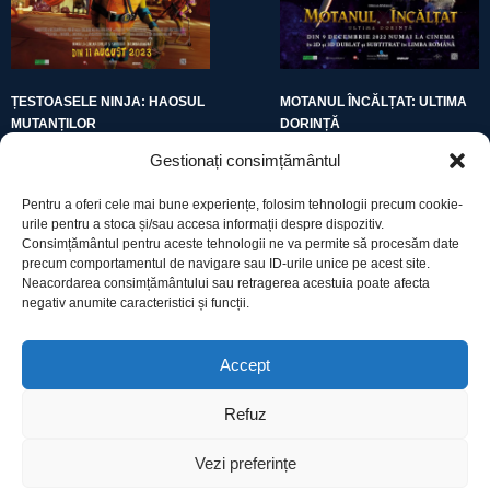
ȚESTOASELE NINJA: HAOSUL
MOTANUL ÎNCĂLȚAT: ULTIMA
MUTANȚILOR
DORINȚĂ
Gestionați consimțământul
Pentru a oferi cele mai bune experiențe, folosim tehnologii precum cookie-
urile pentru a stoca și/sau accesa informații despre dispozitiv.
Consimțământul pentru aceste tehnologii ne va permite să procesăm date
precum comportamentul de navigare sau ID-urile unice pe acest site.
Utile
Neacordarea consimțământului sau retragerea acestuia poate afecta
negativ anumite caracteristici și funcții.
Protecția datelor
Accept
Declarație cookie-uri
Refuz
Contact
Vezi preferințe