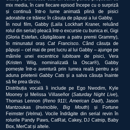
mix media, în care fiecare episod începe cu o surpriză
și continuă într-o lume animată plină de pisici
adorabile ce trăiesc în căsuța de păpuși a lui Gabby.
În noul film, Gabby (Laila Lockhart Kraner, reluând
rolul din serial) pleacă într-o excursie cu bunica ei, Gigi
(Gloria Estefan, câștigătoare a patru premii Grammy),
în minunatul oraș
Cat Francisco
. Când căsuța de
păpuși – cel mai de preț lucru al lui Gabby – ajunge pe
mâinile unei excentrice iubitoare de pisici, Vera
(Kristen Wiig, nominalizată la Oscar®), Gabby
pornește într-o aventură prin lumea reală pentru a-și
aduna prietenii
Gabby Cats
și a salva căsuța înainte
să fie prea târziu.
Distribuția vocală îi include pe Ego Nwodim, Kyle
Mooney și Melissa Villaseñor (
Saturday Night Live
),
Thomas Lennon (
Reno 911!
,
American Dad!
), Jason
Mantzoukas (
Invincible
,
Big Mouth
) și Fortune
Feimster (
Velma
). Vocile îndrăgite din serial revin în
rolurile Pandy Paws, CatRat, Cakey, DJ Catnip, Baby
Box, MerCat și altele.