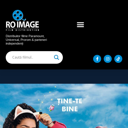
Acum în cinema
Filme distribuite
Distribuitor filme Paramount,
Universal, Prorom & parteneri
independenți