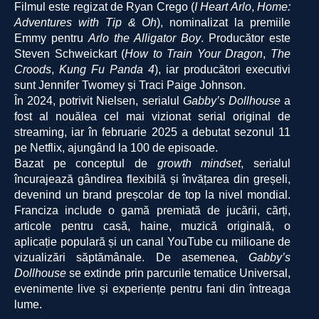
Filmul este regizat de Ryan Crego (
I Heart Arlo
,
Home:
Adventures with Tip & Oh
), nominalizat la premiile
Emmy pentru
Arlo the Alligator Boy
. Producător este
Steven Schweickart (
How to Train Your Dragon
,
The
Croods
,
Kung Fu Panda 4
), iar producători executivi
sunt Jennifer Twomey și Traci Paige Johnson.
În 2024, potrivit Nielsen, serialul
Gabby’s Dollhouse
a
fost al nouălea cel mai vizionat serial original de
streaming, iar în februarie 2025 a debutat sezonul 11
pe Netflix, ajungând la 100 de episoade.
Bazat pe conceptul de
growth mindset
, serialul
încurajează gândirea flexibilă și învățarea din greșeli,
devenind un brand preșcolar de top la nivel mondial.
Franciza include o gamă premiată de jucării, cărți,
articole pentru casă, haine, muzică originală, o
aplicație populară și un canal YouTube cu milioane de
vizualizări săptămânale. De asemenea,
Gabby’s
Dollhouse
se extinde prin parcurile tematice Universal,
evenimente live și experiențe pentru fani din întreaga
lume.