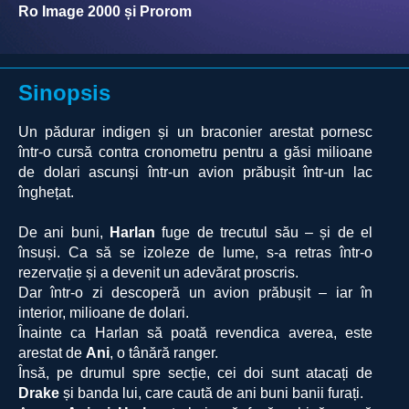
Ro Image 2000 și Prorom
Sinopsis
Un pădurar indigen și un braconier arestat pornesc
într-o cursă contra cronometru pentru a găsi milioane
de dolari ascunși într-un avion prăbușit într-un lac
înghețat.
De ani buni,
Harlan
fuge de trecutul său – și de el
însuși. Ca să se izoleze de lume, s-a retras într-o
rezervație și a devenit un adevărat proscris.
Dar într-o zi descoperă un avion prăbușit – iar în
interior, milioane de dolari.
Înainte ca Harlan să poată revendica averea, este
arestat de
Ani
, o tânără ranger.
Însă, pe drumul spre secție, cei doi sunt atacați de
Drake
și banda lui, care caută de ani buni banii furați.