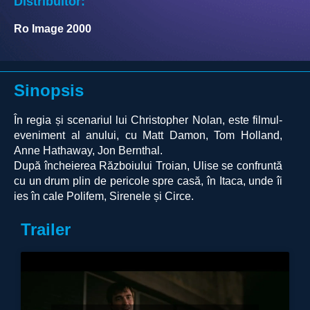
Distribuitor:
Ro Image 2000
Sinopsis
În regia și scenariul lui Christopher Nolan, este filmul-
eveniment al anului, cu Matt Damon, Tom Holland,
Anne Hathaway, Jon Bernthal.
După încheierea Războiului Troian, Ulise se confruntă
cu un drum plin de pericole spre casă, în Itaca, unde îi
ies în cale Polifem, Sirenele și Circe.
Trailer