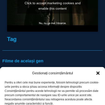
Click to accept marketing cookies and
enable this content
Tag
Filme de același gen
Gestionați consimțământul
Pentru a oferi cele mai bune experiențe, folosim tehnologii precum cookie-
urile pentru a stoca și/sau accesa informații despre dispozitiv.
Consimțământul pentru aceste tehnologii ne va permite să procesăm date
precum comportamentul de navigare sau ID-urile unice pe acest site.
Utile
Neacordarea consimțământului sau retragerea acestuia poate afecta
negativ anumite caracteristici și funcții.