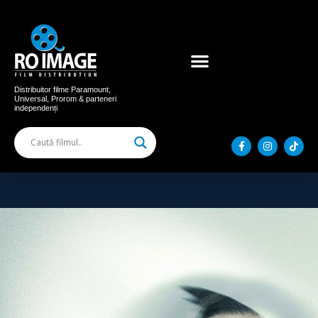
Acum în cinema
Filme distribuite
Distribuitor filme Paramount,
Universal, Prorom & parteneri
independenți