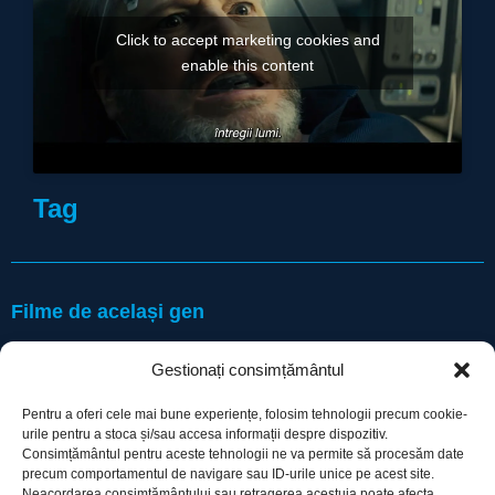
Click to accept marketing cookies and
enable this content
Tag
Filme de același gen
Gestionați consimțământul
Pentru a oferi cele mai bune experiențe, folosim tehnologii precum cookie-
urile pentru a stoca și/sau accesa informații despre dispozitiv.
Consimțământul pentru aceste tehnologii ne va permite să procesăm date
precum comportamentul de navigare sau ID-urile unice pe acest site.
Utile
Neacordarea consimțământului sau retragerea acestuia poate afecta