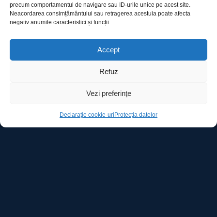
precum comportamentul de navigare sau ID-urile unice pe acest site.
Utile
Neacordarea consimțământului sau retragerea acestuia poate afecta
negativ anumite caracteristici și funcții.
Protecția datelor
Accept
Declarație cookie-uri
Refuz
Contact
Vezi preferințe
Declarație cookie-uri
Protecția datelor
Ro Image SRL
Strada Mihai Eminescu, nr. 142, et.7, ap. 23,
sector 2, BUCURESTI
Tel:
+40 (21) 250.5103,
+40 (21) 250.5104
E-mail:
office@roimage.ro
©2025 ROIMAGE. Toate drepturile rezervate