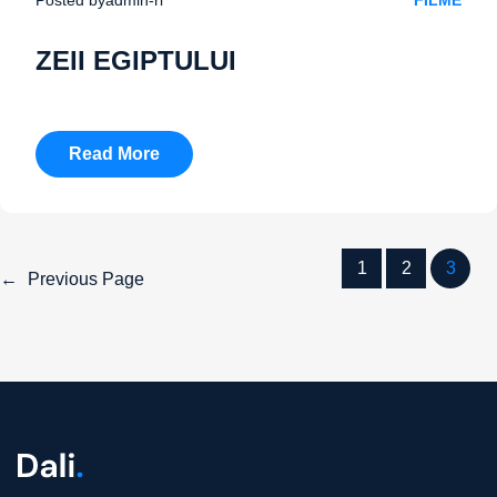
FILME
ZEII EGIPTULUI
Read More
1
2
3
←
Previous Page