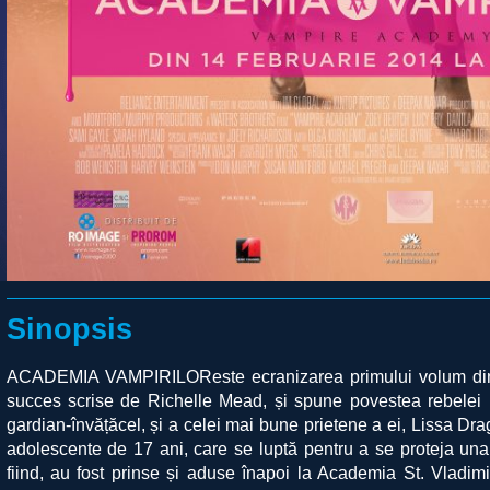
Sinopsis
ACADEMIA VAMPIRILOReste ecranizarea primului volum din
succes scrise de Richelle Mead, și spune povestea rebele
gardian-învățăcel, și a celei mai bune prietene a ei, Lissa Dr
adolescente de 17 ani, care se luptă pentru a se proteja una
fiind, au fost prinse și aduse înapoi la Academia St. Vladimir