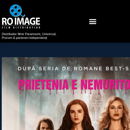
Distribuitor filme Paramount, Universal,
Prorom & parteneri independenți