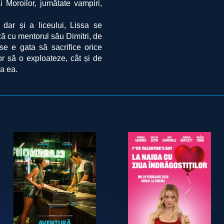
ai Moroilor, jumătate vampiri,
 dar și a liceului, Lissa se
ă cu mentorul său Dimitri, de
se e gata să sacrifice orice
r să o exploateze, cât și de
ca ea.