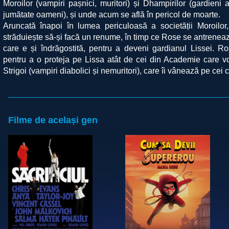
Moroilor (vampiri pașnici, muritori) și Dhampirilor (gardieni 
jumătate oameni), și unde acum se află în pericol de moarte.
Aruncată înapoi în lumea periculoasă a societății Moroilor,
străduiește să-și facă un renume, în timp ce Rose se antreneaz
care e și îndrăgostită, pentru a deveni gardianul Lissei. Ro
pentru a o proteja pe Lissa atât de cei din Academie care vo
Strigoi (vampiri diabolici și nemuritori), care îi vânează pe cei 
Filme de același gen