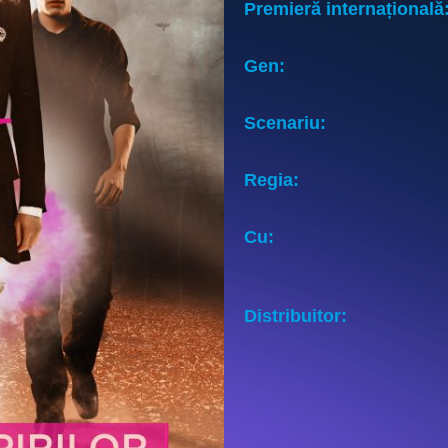
Premieră internațională
Gen:
Scenariu:
Regia:
Cu:
Distribuitor: