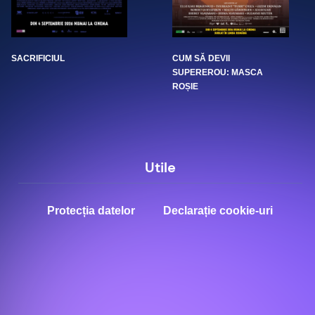
SACRIFICIUL
CUM SĂ DEVII
SUPEREROU: MASCA
ROȘIE
Utile
Protecția datelor
Declarație cookie-uri