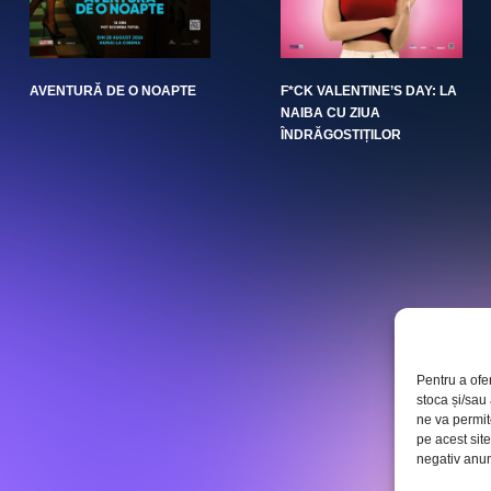
AVENTURĂ DE O NOAPTE
F*CK VALENTINE’S DAY: LA
NAIBA CU ZIUA
ÎNDRĂGOSTIȚILOR
Pentru a ofe
stoca și/sau
ne va permi
pe acest sit
negativ anumi