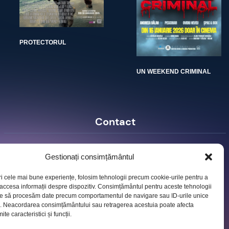
PROTECTORUL
UN WEEKEND CRIMINAL
Contact
Ro Image SRL
Gestionați consimțământul
Strada Mihai Eminescu, nr. 142, et.7, ap. 23,
sector 2, BUCURESTI
ri cele mai bune experiențe, folosim tehnologii precum cookie-urile pentru a
Tel:
+40 (21) 250.5103,
+40 (21) 250.5104
 accesa informații despre dispozitiv. Consimțământul pentru aceste tehnologii
E-mail:
office@roimage.ro
te să procesăm date precum comportamentul de navigare sau ID-urile unice
e. Neacordarea consimțământului sau retragerea acestuia poate afecta
te caracteristici și funcții.