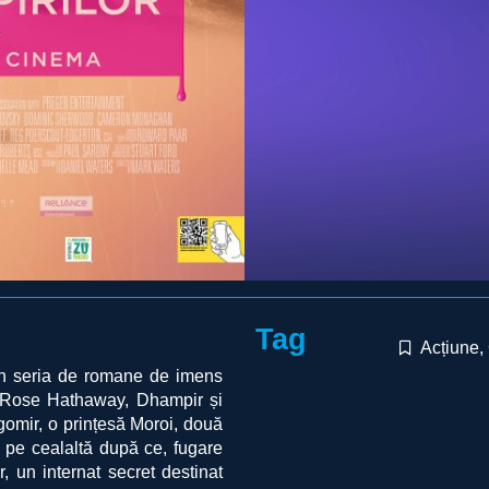
Tag
Acțiune
,
 seria de romane de imens
i Rose Hathaway, Dhampir și
agomir, o prințesă Moroi, două
 pe cealaltă după ce, fugare
, un internat secret destinat