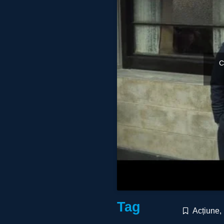
C
Tag
Acțiune
,