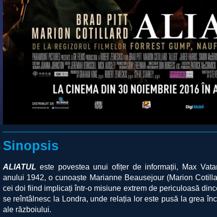
Sinopsis
ALIATUL
este povestea unui ofițer de informații, Max Vatan 
anului 1942, o cunoaște Marianne Beausejour (Marion Cotillar
cei doi fiind implicați într-o misiune extrem de periculoasă dinc
se reîntâlnesc la Londra, unde relația lor este pusă la grea î
ale războiului.