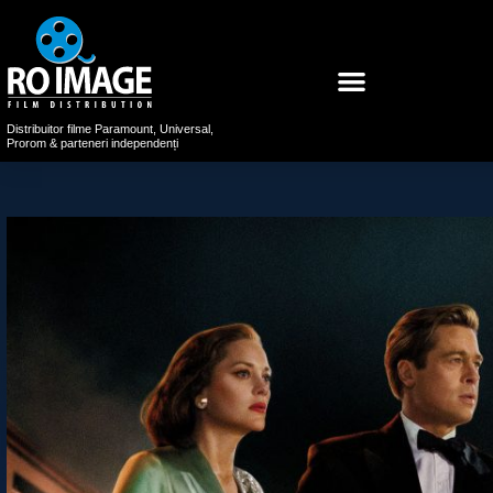
Distribuitor filme Paramount, Universal,
Prorom & parteneri independenți