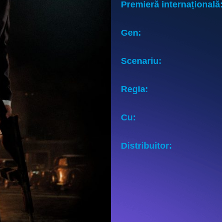
Premieră internațională
Gen:
Scenariu:
Regia:
Cu:
Distribuitor: