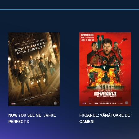
NOW YOU SEE ME: JAFUL
FUGARUL: VÂNĂTOARE DE
PERFECT 3
OAMENI