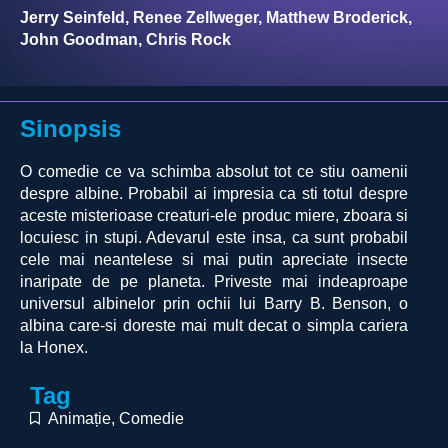
Jerry Seinfeld, Renee Zellweger, Matthew Broderick,
John Goodman, Chris Rock
Sinopsis
O comedie ce va schimba absolut tot ce stiu oamenii
despre albine. Probabil ai impresia ca sti totul despre
aceste misterioase creaturi-ele produc miere, zboara si
locuiesc in stupi. Adevarul este insa, ca sunt probabil
cele mai neantelese si mai putin apreciate insecte
inaripate de pe planeta. Priveste mai indeaproape
universul albinelor prin ochii lui Barry B. Benson, o
albina care-si doreste mai mult decat o simpla cariera
la Honex.
Tag
Animație
,
Comedie