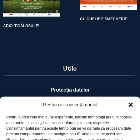
CU CHELIE E ȘMECHERIE
ADIO, TICĂLOSULE!
Utile
Protecția datelor
Declarație cookie-uri
Gestionați consimțământul
Pentru a oferi cele mai bune experiențe, folosim tehnologii precum cookie-
Contact
urile pentru a stoca și/sau accesa informații despre dispozitiv.
Consimțământul pentru aceste tehnologii ne va permite să procesăm date
precum comportamentul de navigare sau ID-urile unice pe acest site.
Ro Image SRL
Neacordarea consimțământului sau retragerea acestuia poate afecta