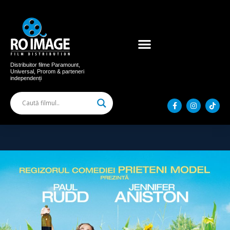
Acum în cinema
Filme distribuite
Distribuitor filme Paramount,
Universal, Prorom & parteneri
independenți