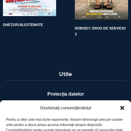
GHEȚURI BLESTEMATE
NOBODY: EROU DE SERVICIU
2
Utile
Protecția datelor
Declarație cookie-uri
Gestionați consimțământul
Pentru a oferi cele mai bune experiențe, folosim tehnologii precum cookie-
Contact
urile pentru a stoca și/sau accesa informații despre dispozitiv.
Consimțământul pentru aceste tehnologii ne va permite să procesăm date