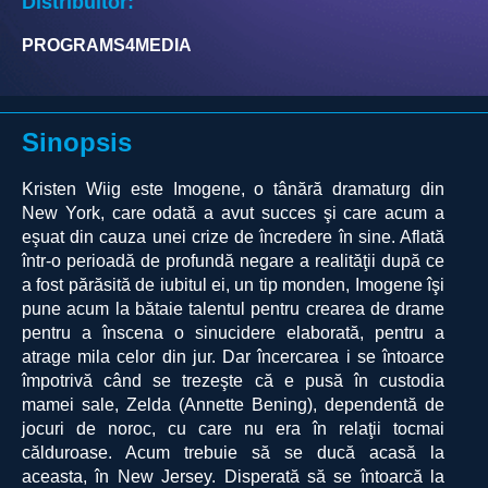
Distribuitor:
PROGRAMS4MEDIA
Sinopsis
Kristen Wiig este Imogene, o tânără dramaturg din
New York, care odată a avut succes şi care acum a
eşuat din cauza unei crize de încredere în sine. Aflată
într-o perioadă de profundă negare a realităţii după ce
a fost părăsită de iubitul ei, un tip monden, Imogene îşi
pune acum la bătaie talentul pentru crearea de drame
pentru a înscena o sinucidere elaborată, pentru a
atrage mila celor din jur. Dar încercarea i se întoarce
împotrivă când se trezeşte că e pusă în custodia
mamei sale, Zelda (Annette Bening), dependentă de
jocuri de noroc, cu care nu era în relaţii tocmai
călduroase. Acum trebuie să se ducă acasă la
aceasta, în New Jersey. Disperată să se întoarcă la