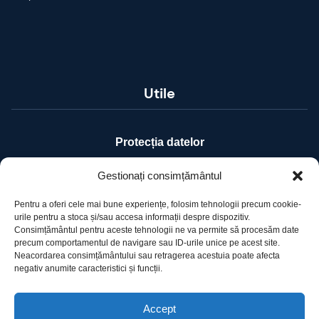
Utile
Protecția datelor
Declarație cookie-uri
Gestionați consimțământul
Pentru a oferi cele mai bune experiențe, folosim tehnologii precum cookie-
Contact
urile pentru a stoca și/sau accesa informații despre dispozitiv.
Consimțământul pentru aceste tehnologii ne va permite să procesăm date
precum comportamentul de navigare sau ID-urile unice pe acest site.
Ro Image SRL
Neacordarea consimțământului sau retragerea acestuia poate afecta
negativ anumite caracteristici și funcții.
Strada Mihai Eminescu, nr. 142, et.7, ap. 23,
sector 2, BUCURESTI
Tel:
+40 (21) 250.5103,
+40 (21) 250.5104
Accept
E-mail:
office@roimage.ro