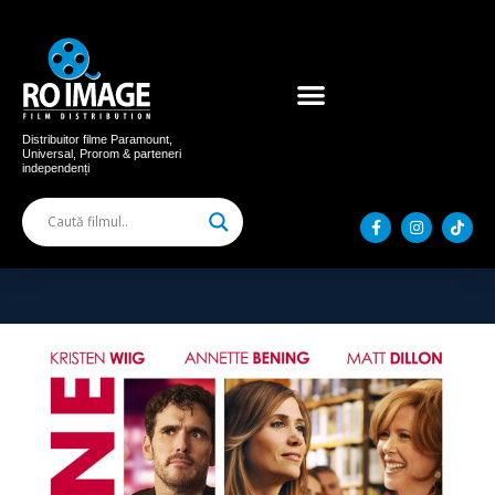
Acum în cinema
Filme distribuite
Distribuitor filme Paramount,
Universal, Prorom & parteneri
independenți