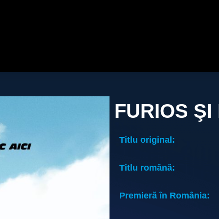
FURIOS ŞI 
Titlu original:
Titlu română:
Premieră în România: