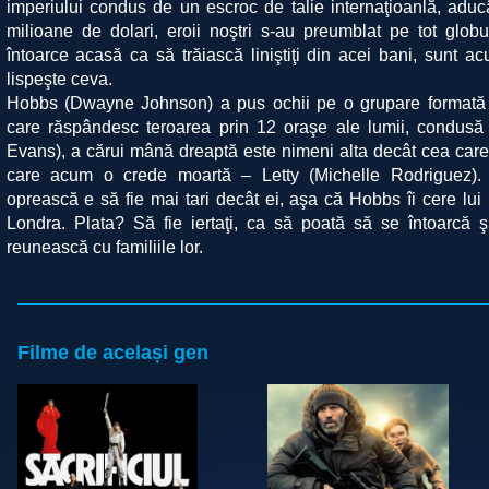
imperiului condus de un escroc de talie internaţioanlă, aduc
milioane de dolari, eroii noştri s-au preumblat pe tot glob
întoarce acasă ca să trăiască liniştiţi din acei bani, sunt a
lispeşte ceva.
Hobbs (Dwayne Johnson) a pus ochii pe o grupare formată d
care răspândesc teroarea prin 12 oraşe ale lumii, condusă
Evans), a cărui mână dreaptă este nimeni alta decât cea care 
care acum o crede moartă – Letty (Michelle Rodriguez). 
oprească e să fie mai tari decât ei, aşa că Hobbs îi cere lu
Londra. Plata? Să fie iertaţi, ca să poată să se întoarcă şi
reunească cu familiile lor.
Filme de același gen