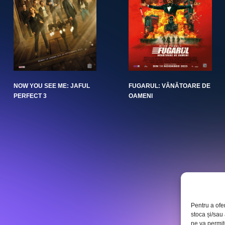
NOW YOU SEE ME: JAFUL
FUGARUL: VÂNĂTOARE DE
PERFECT 3
OAMENI
Pentru a ofe
stoca și/sau
ne va permi