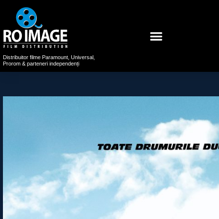
Distribuitor filme Paramount, Universal,
Prorom & parteneri independenți