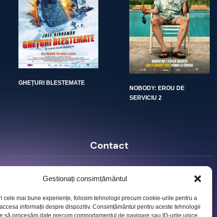
GHEȚURI BLESTEMATE
NOBODY: EROU DE
SERVICIU 2
Contact
Ro Image SRL
Gestionați consimțământul
Strada Mihai Eminescu, nr. 142, et.7, ap. 23,
sector 2, BUCURESTI
ri cele mai bune experiențe, folosim tehnologii precum cookie-urile pentru a
Tel:
+40 (21) 250.5103,
+40 (21) 250.5104
 accesa informații despre dispozitiv. Consimțământul pentru aceste tehnologii
E-mail:
office@roimage.ro
te să procesăm date precum comportamentul de navigare sau ID-urile unice