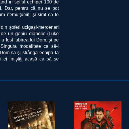
ând în seiful echipei 100 de
ul. Dar, pentru că nu se pot
cum nemulţumiţi şi simt că le
in şoferi ucigaşi-mercenari
 de un geniu diabolic (Luke
a fost iubirea lui Dom, şi pe
Singura modalitate ca să-i
i Dom să-şi strângă echipa la
 ei liniştiţi acasă ca să se