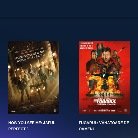
NOW YOU SEE ME: JAFUL
FUGARUL: VÂNĂTOARE DE
PERFECT 3
OAMENI