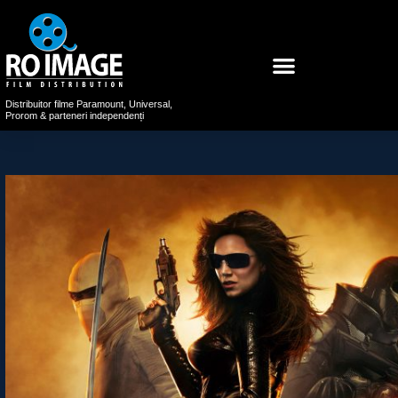
Distribuitor filme Paramount, Universal,
Prorom & parteneri independenți