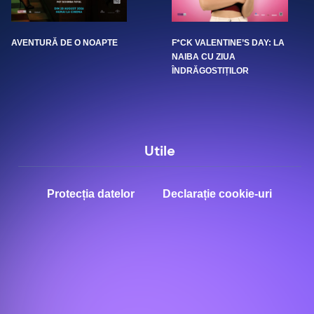
AVENTURĂ DE O NOAPTE
F*CK VALENTINE’S DAY: LA
NAIBA CU ZIUA
ÎNDRĂGOSTIȚILOR
Utile
Protecția datelor
Declarație cookie-uri