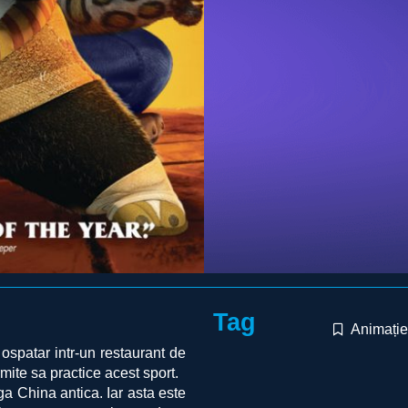
Tag
Animați
spatar intr-un restaurant de
rmite sa practice acest sport.
ga China antica. Iar asta este