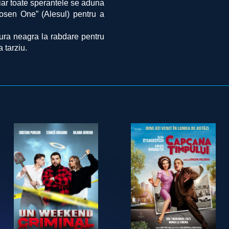
 iar toate sperantele se aduna
osen One” (Alesul) pentru a
tura neagra la rabdare pentru
a tarziu.