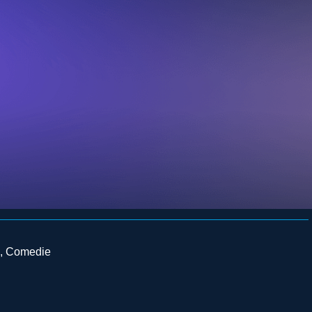
e
,
Comedie