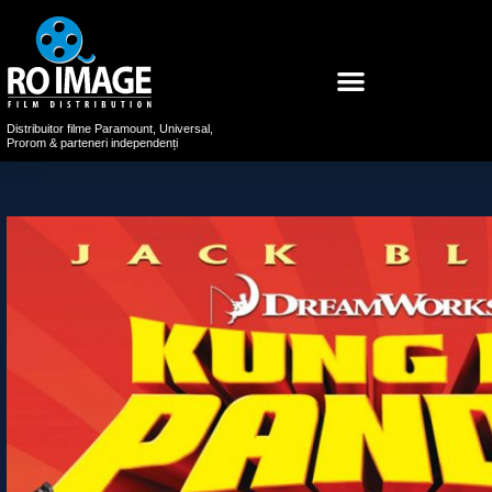
Distribuitor filme Paramount, Universal,
Prorom & parteneri independenți