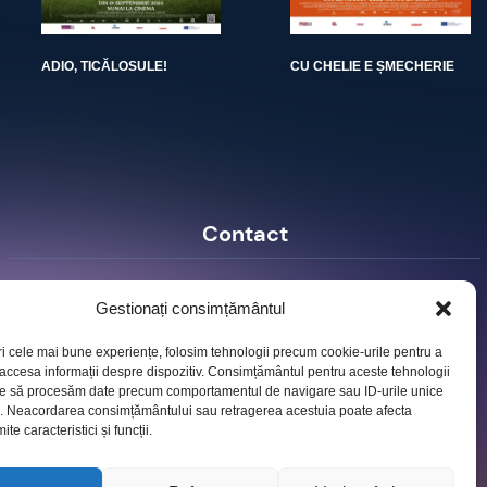
ADIO, TICĂLOSULE!
CU CHELIE E ȘMECHERIE
Contact
Ro Image SRL
Gestionați consimțământul
Strada Mihai Eminescu, nr. 142, et.7, ap. 23,
sector 2, BUCURESTI
ri cele mai bune experiențe, folosim tehnologii precum cookie-urile pentru a
Tel:
+40 (21) 250.5103,
+40 (21) 250.5104
 accesa informații despre dispozitiv. Consimțământul pentru aceste tehnologii
E-mail:
office@roimage.ro
te să procesăm date precum comportamentul de navigare sau ID-urile unice
e. Neacordarea consimțământului sau retragerea acestuia poate afecta
te caracteristici și funcții.