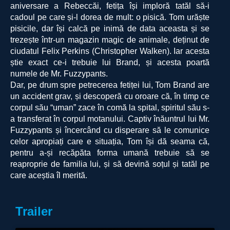
aniversare a Rebeccăi, fetița își imploră tatăl să-i
cadoul pe care și-l dorea de mult: o pisică. Tom urăște
pisicile, dar își calcă pe inimă de data aceasta și se
trezește într-un magazin magic de animale, deținut de
ciudatul Felix Perkins (Christopher Walken). Iar acesta
știe exact ce-i trebuie lui Brand, și acesta poartă
numele de Mr. Fuzzypants.
Dar, pe drum spre petrecerea fetiței lui, Tom Brand are
un accident grav, și descoperă cu oroare că, în timp ce
corpul său “uman” zace în comă la spital, spiritul său s-
a transferat în corpul motanului. Captiv înăuntrul lui Mr.
Fuzzypants și încercând cu disperare să le comunice
celor apropiați care e situația, Tom își dă seama că,
pentru a-și recăpăta forma umană trebuie să se
reaproprie de familia lui, și să devină soțul și tatăl pe
care aceștia îl merită.
Trailer