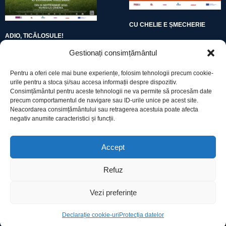
CU CHELIE E ȘMECHERIE
ADIO, TICĂLOSULE!
Gestionați consimțământul
Pentru a oferi cele mai bune experiențe, folosim tehnologii precum cookie-
urile pentru a stoca și/sau accesa informații despre dispozitiv.
Consimțământul pentru aceste tehnologii ne va permite să procesăm date
precum comportamentul de navigare sau ID-urile unice pe acest site.
Utile
Neacordarea consimțământului sau retragerea acestuia poate afecta
negativ anumite caracteristici și funcții.
Protecția datelor
Accept
Declarație cookie-uri
Refuz
Contact
Vezi preferințe
Declarație cookie-uri
Protecția datelor
Ro Image SRL