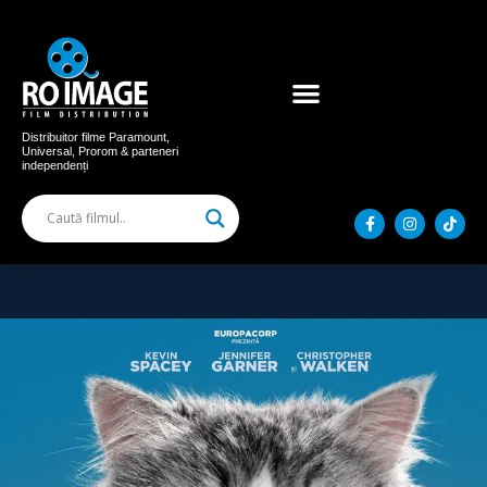
Acum în cinema
Filme distribuite
Distribuitor filme Paramount,
Universal, Prorom & parteneri
independenți