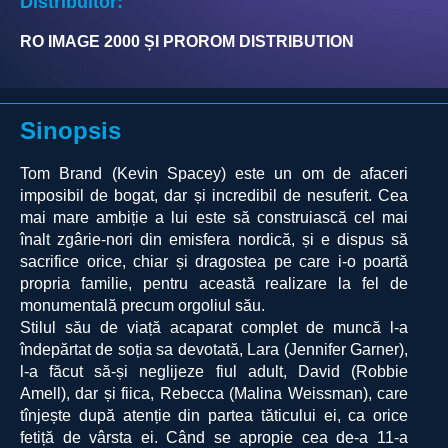
Distribuitor:
RO IMAGE 2000 ȘI PROROM DISTRIBUTION
Sinopsis
Tom Brand (Kevin Spacey) este un om de afaceri
imposibil de bogat, dar și incredibil de nesuferit. Cea
mai mare ambiție a lui este să construiască cel mai
înalt zgârie-nori din emisfera nordică, și e dispus să
sacrifice orice, chiar și dragostea pe care i-o poartă
propria familie, pentru această realizare la fel de
monumentală precum orgoliul său.
Stilul său de viață acaparat complet de muncă l-a
îndepărtat de soția sa devotată, Lara (Jennifer Garner),
l-a făcut să-și neglijeze fiul adult, David (Robbie
Amell), dar și fiica, Rebecca (Malina Weissman), care
tînjește după atenție din partea tăticului ei, ca orice
fetiță de vârsta ei. Când se apropie cea de-a 11-a