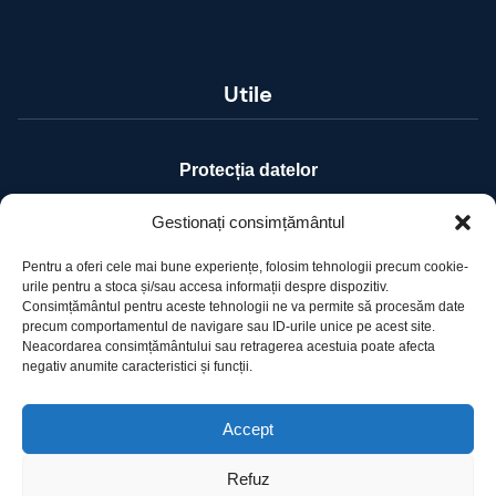
Utile
Protecția datelor
Declarație cookie-uri
Gestionați consimțământul
Pentru a oferi cele mai bune experiențe, folosim tehnologii precum cookie-
Contact
urile pentru a stoca și/sau accesa informații despre dispozitiv.
Consimțământul pentru aceste tehnologii ne va permite să procesăm date
precum comportamentul de navigare sau ID-urile unice pe acest site.
Ro Image SRL
Neacordarea consimțământului sau retragerea acestuia poate afecta
Strada Mihai Eminescu, nr. 142, et.7, ap. 23,
negativ anumite caracteristici și funcții.
sector 2, BUCURESTI
Tel:
+40 (21) 250.5103,
+40 (21) 250.5104
Accept
E-mail:
office@roimage.ro
Refuz