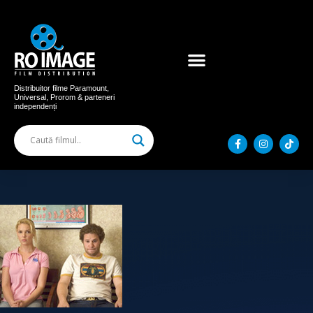
Acum în cinema
Filme distribuite
Distribuitor filme Paramount,
Universal, Prorom & parteneri
independenți