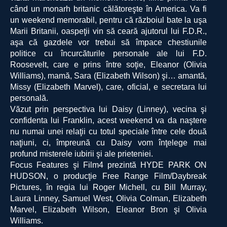
când un monarh britanic călătoreşte în America. Va fi
un weekend memorabil, pentru că războiul bate la uşa
Marii Britanii, oaspeţii vin să ceară ajutorul lui F.D.R.,
aşa că gazdele vor trebui să împace chestiunile
politice cu încurcăturile personale ale lui F.D.
Roosevelt, care e prins între soţie, Eleanor (Olivia
Williams), mamă, Sara (Elizabeth Wilson) şi… amantă,
Missy (Elizabeth Marvel), care, oficial, e secretara lui
personală.
Văzut prin perspectiva lui Daisy (Linney), vecina şi
confidenta lui Franklin, acest weekend va da naştere
nu numai unei relaţii cu totul speciale între cele două
naţiuni, ci, împreună cu Daisy vom înţelege mai
profund misterele iubirii şi ale prieteniei.
Focus Features şi Film4 prezintă HYDE PARK ON
HUDSON, o producţie Free Range Film/Daybreak
Pictures, în regia lui Roger Michell, cu Bill Murray,
Laura Linney, Samuel West, Olivia Colman, Elizabeth
Marvel, Elizabeth Wilson, Eleanor Bron şi Olivia
Williams.