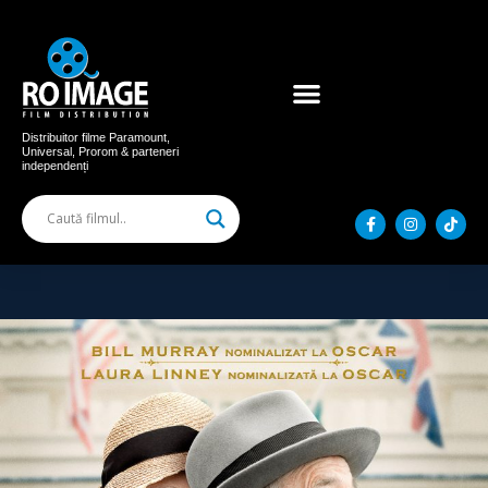
Acum în cinema
Filme distribuite
Distribuitor filme Paramount,
Universal, Prorom & parteneri
independenți