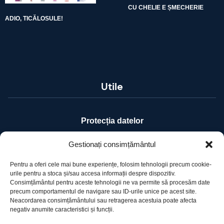
CU CHELIE E ȘMECHERIE
ADIO, TICĂLOSULE!
Utile
Protecția datelor
Declarație cookie-uri
Gestionați consimțământul
Pentru a oferi cele mai bune experiențe, folosim tehnologii precum cookie-
Contact
urile pentru a stoca și/sau accesa informații despre dispozitiv.
Consimțământul pentru aceste tehnologii ne va permite să procesăm date
precum comportamentul de navigare sau ID-urile unice pe acest site.
Ro Image SRL
Neacordarea consimțământului sau retragerea acestuia poate afecta
negativ anumite caracteristici și funcții.
Strada Mihai Eminescu, nr. 142, et.7, ap. 23,
sector 2, BUCURESTI