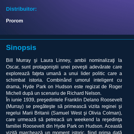
Distribuitor:
Prorom
Sinopsis
Bill Murray şi Laura Linney, ambii nominalizaţi la
Oscar, sunt protagoniştii unei poveşti adevărate care
explorează faţeta umană a unui lider politic care a
schimbat istoria. Combinând umorul inteligent cu
drama, Hyde Park on Hudson este regizat de Roger
Michell după un scenariu de Richard Nelson.
În iunie 1939, preşedintele Franklin Delano Roosevelt
(Murray) se pregăteşte să primească vizita reginei şi
regelui Marii Britanii (Samuel West şi Olivia Colman),
care urmează să petreacă un weekend la reşedinţa
familiei Roosevelt din Hyde Park on Hudson. Această
vizită marchează un moment istoric, fiind prima dată