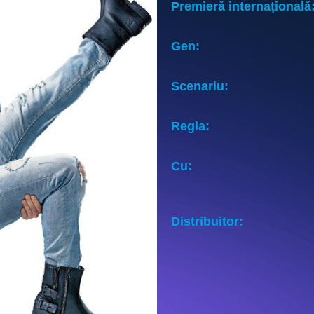
Premieră internațională
Gen:
Scenariu:
Regia:
Cu:
Distribuitor: