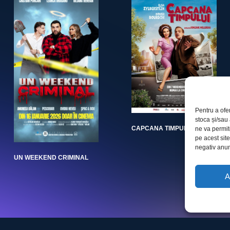
Pentru a ofe
stoca și/sau
CAPCANA TIMPULUI
ne va permi
pe acest sit
negativ anumi
UN WEEKEND CRIMINAL
A