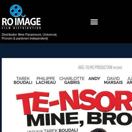
Distribuitor filme Paramount, Universal,
Prorom & parteneri independenți