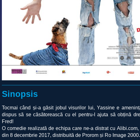
Sinopsis
Tocmai când și-a găsit jobul visurilor lui, Yassine e ameninț
dispus să se căsătorească cu el pentru-l ajuta să obțină d
Fred!
O comedie realizată de echipa care ne-a distrat cu
Alibi.com
,
din 8 decembrie 2017, distribuită de
Prorom
și Ro Image 2000.