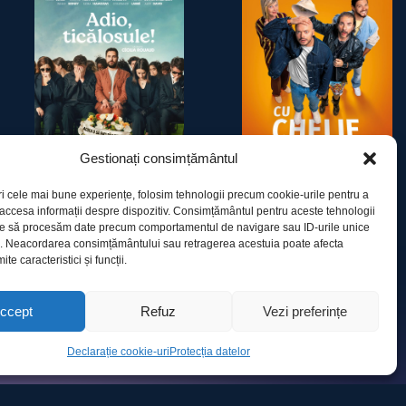
Gestionați consimțământul
ri cele mai bune experiențe, folosim tehnologii precum cookie-urile pentru a
 accesa informații despre dispozitiv. Consimțământul pentru aceste tehnologii
ADIO, TICĂLOSULE!
CU CHELIE E ȘMECHERIE
te să procesăm date precum comportamentul de navigare sau ID-urile unice
e. Neacordarea consimțământului sau retragerea acestuia poate afecta
te caracteristici și funcții.
ccept
Refuz
Vezi preferințe
Declarație cookie-uri
Protecția datelor
Contact