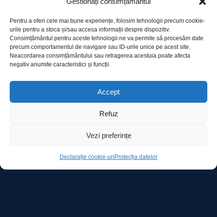
Gestionați consimțământul
Pentru a oferi cele mai bune experiențe, folosim tehnologii precum cookie-
urile pentru a stoca și/sau accesa informații despre dispozitiv.
Consimțământul pentru aceste tehnologii ne va permite să procesăm date
precum comportamentul de navigare sau ID-urile unice pe acest site.
Utile
Neacordarea consimțământului sau retragerea acestuia poate afecta
negativ anumite caracteristici și funcții.
Protecția datelor
Accept
Declarație cookie-uri
Refuz
Contact
Vezi preferințe
Declarație cookie-uri
Protecția datelor
Ro Image SRL
Strada Mihai Eminescu, nr. 142, et.7, ap. 23,
sector 2, BUCURESTI
Tel:
+40 (21) 250.5103,
+40 (21) 250.5104
E-mail:
office@roimage.ro