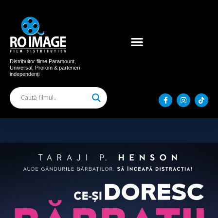
Acum în cinema
Filme distribuite
Distribuitor filme Paramount,
Universal, Prorom & parteneri
independenți