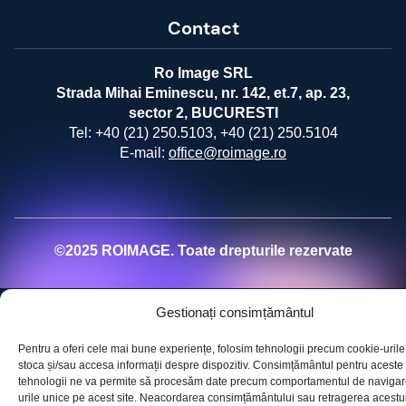
Contact
Ro Image SRL
Strada Mihai Eminescu, nr. 142, et.7, ap. 23,
sector 2, BUCURESTI
Tel:
+40 (21) 250.5103,
+40 (21) 250.5104
E-mail:
office@roimage.ro
©2025 ROIMAGE. Toate drepturile rezervate
Gestionați consimțământul
Pentru a oferi cele mai bune experiențe, folosim tehnologii precum cookie-urile
stoca și/sau accesa informații despre dispozitiv. Consimțământul pentru aceste
tehnologii ne va permite să procesăm date precum comportamentul de navigar
urile unice pe acest site. Neacordarea consimțământului sau retragerea acestu