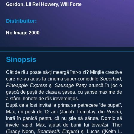
Gordon, Lil Rel Howery, Will Forte
Distribuitor:
Ro Image 2000
Sinopsis
Cât de rău poate să-ți meargă într-o zi? Mințile creative
care ne-au adus la cinema super-comediile
Superbad
,
Pineapple Express
și
Sausage Party
aruncă în joc o
gașcă de puști de clasa a șasea, cu șanse maxime de
a stârni hohote de râs ireverențios.
După ce a fost invitat la prima sa petrecere “de pupat”
,
Max, un puști de 12 ani (
Jacob Tremblay, din
Room
),
intră în panică pentru că nu știe să sărute. Dornic să
învețe rapid, Max
, ajutat de bunii lui tova
răși,
Thor
(Brady Noon,
Boardwalk Empire
) și Lucas ((Keith L.