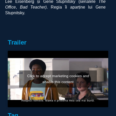
Lee Eisenberg și Gene Stupnitsky (serialele
The
Office
,
Bad Teacher)
. Regia îi aparține lui Gene
Stupnitsky.
Trailer
Click to accept marketing cookies and
enable this content
Tag