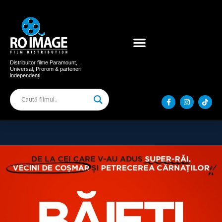
Acum în cinema
Filme distribuite
Distribuitor filme Paramount,
Universal, Prorom & parteneri
independenți