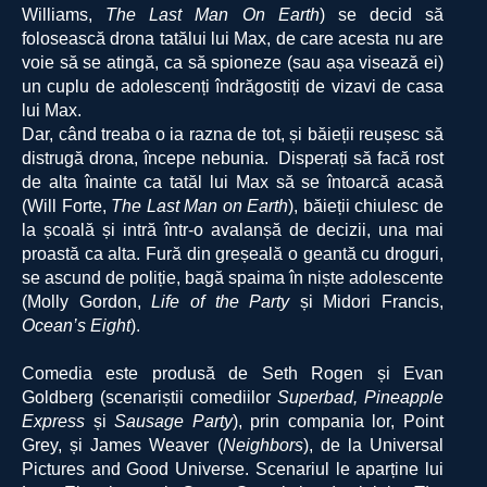
Williams,
The Last Man On Earth
) se decid să
folosească drona tatălui lui Max, de care acesta nu are
voie să se atingă, ca să spioneze (sau așa visează ei)
un cuplu de adolescen
ți îndrăgostiți de vizavi de casa
lui Max.
Dar, când treaba o ia razna de tot, și băieții reușesc să
distrugă drona, începe nebunia. Disperați să facă rost
de alta înainte ca tatăl lui Max să se întoarcă acasă
(
Will Forte,
The Last Man on Earth
), băieții chiulesc de
la școală și intră într-o avalanșă de decizii, una mai
proastă ca alta. Fură din greșeală o geantă cu droguri,
se ascund de poliție, bagă spaima în niște adolescente
(Molly Gordon,
Life of the Party
și Midori Francis,
Ocean’s Eight
).
Comedia este produsă de Seth Rogen și Evan
Goldberg (scenariștii comediilor
Superbad,
Pineapple
Express
și
Sausage Party
), prin compania lor, Point
Grey, și James Weaver (
Neighbors
),
de la
Universal
Pictures and Good Universe. Scenariul le aparține lui