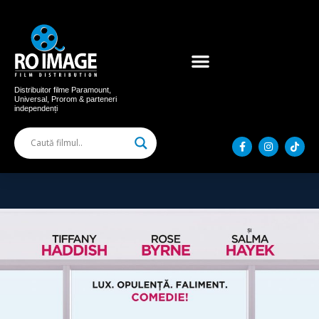
Acum în cinema
Filme distribuite
Distribuitor filme Paramount,
Universal, Prorom & parteneri
independenți