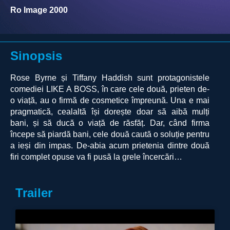
Ro Image 2000
Sinopsis
Rose Byrne și Tiffany Haddish sunt protagonistele
comediei LIKE A BOSS, în care cele două, prieten de-
o viață, au o firmă de cosmetice împreună. Una e mai
pragmatică, cealaltă își dorește doar să aibă mulți
bani, și să ducă o viață de răsfăț. Dar, când firma
începe să piardă bani, cele două caută o soluție pentru
a ieși din impas. De-abia acum prietenia dintre două
firi complet opuse va fi pusă la grele încercări…
Trailer