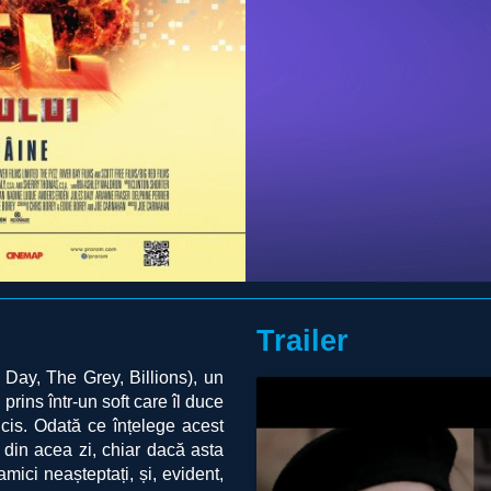
Trailer
Day, The Grey, Billions), un
 prins într-un soft care îl duce
ucis. Odată ce înțelege acest
 din acea zi, chiar dacă asta
mici neașteptați, și, evident,