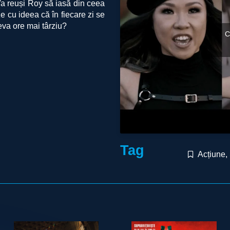
Va reuși Roy să iasă din ceea
e cu ideea că în fiecare zi se
eva ore mai târziu?
C
Tag
Acțiune
,