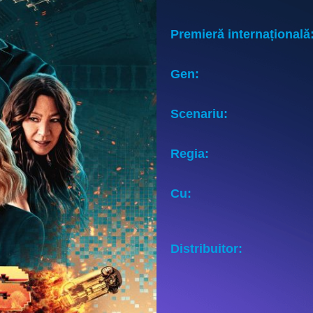
Premieră internațională
Gen:
Scenariu:
Regia:
Cu:
Distribuitor: