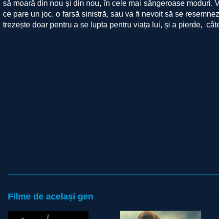
să moară din nou și din nou, în cele mai sângeroase moduri. 
ce pare un joc, o farsă sinistră, sau va fi nevoit să se resemnez
trezește doar pentru a se lupta pentru viața lui, și a pierde,
cât
Filme de același gen