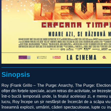
Sinopsis
Roy (Frank Grillo – The Purge: Anarchy, The Purge: Election 
ofi
țer din forțele speciale, acum retras din activitate, se trezește
într-o buclă temporală unde, la finalul aceleiași zi, e mereu 
lucru, Roy începe un șir nesfârșit de încercări de a scăpa viu
înseamnă explozii, urmăriri, căderi spectaculoase, lupte cu ina