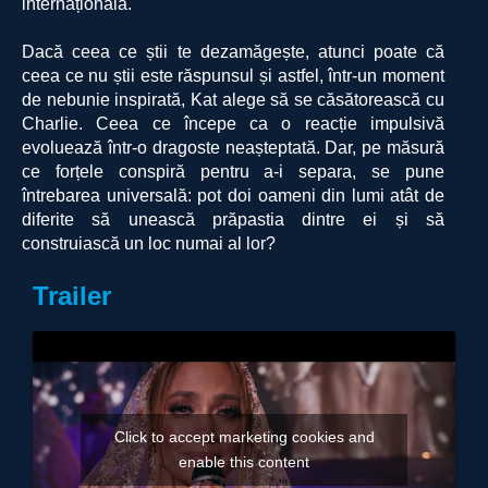
internațională.
Dacă ceea ce știi te dezamăgește, atunci poate că
ceea ce nu știi este răspunsul și astfel, într-un moment
de nebunie inspirată, Kat alege să se căsătorească cu
Charlie. Ceea ce începe ca o reacție impulsivă
evoluează într-o dragoste neașteptată. Dar, pe măsură
ce forțele conspiră pentru a-i separa, se pune
întrebarea universală: pot doi oameni din lumi atât de
diferite să unească prăpastia dintre ei și să
construiască un loc numai al lor?
Trailer
Click to accept marketing cookies and
enable this content