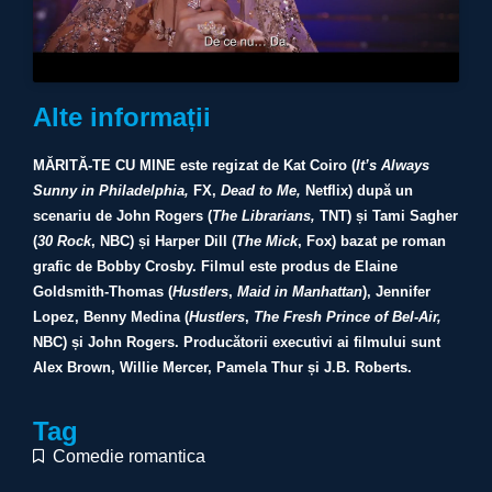
Alte informații
MĂRITĂ-TE CU MINE este regizat de Kat Coiro (
It’s Always
Sunny in Philadelphia,
FX,
Dead to Me,
Netflix) după un
scenariu de John Rogers (
The Librarians,
TNT) și Tami Sagher
(
30 Rock
, NBC) și Harper Dill (
The Mick
, Fox) bazat pe roman
grafic de Bobby Crosby. Filmul este produs de Elaine
Goldsmith-Thomas (
Hustlers
,
Maid in Manhattan
), Jennifer
Lopez, Benny Medina (
Hustlers
,
The Fresh Prince of Bel-Air,
NBC) și John Rogers. Producătorii executivi ai filmului sunt
Alex Brown, Willie Mercer, Pamela Thur și J.B. Roberts.
Tag
Comedie romantica