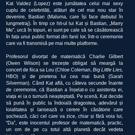
Kat Valdez (Lopez) este jumătatea celui mai sexy
cuplu de celebrități, alături de cel mai nou star în
devenire, Bastian (Maluma, care își face debutul în
lungmetraj). În timp ce hit-ul lui Kat și Bastian, „Marry
Me”, urcă în topuri, ei sunt pe cale să se căsătorească
în fața unui public format din fanii lor, într-o ceremonie
care va fi transmisă pe mai multe platforme.
Profesorul divorțat de matematică Charlie Gilbert
(Owen Wilson) se trezește obligat să meargă la
concert de fiica sa Lou (Chloe Coleman,
Big Little Lies,
HBO) și de prietena lui cea mai bună (Sarah
Silverman). Când Kat află, cu câteva secunde înainte
de ceremonie, că Bastian a înșelat-o cu asistenta ei,
viața ei ia o turnură neașteptată. Pe scenă, Kat decide
să pună în public la îndoială dragostea, adevărul și
loialitatea și lansează o cerere în căsătorie care
șochează, căci cel care va zice, chiar și fără voia lui,
“Da”
, este inocentul profesor de matematică, practic,
un om de pe cu totul altă planetă decât vedeta