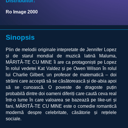
Distribuitor:
Ro Image 2000
Sinopsis
Plin de melodii originale intepretate de Jennifer Lopez
și de starul mondial de muzică latină Maluma,
MĂRITĂ-TE CU MINE îi are ca protagoniști pe Lopez
în rolul vedetei Kat Valdez și pe Owen Wilson în rolul
lui Charlie Gilbert, un profesor de matematică – doi
străini care acceptă să se căsătorească și de-abia apoi
să se cunoască. O poveste de dragoste puțin
probabilă dintre doi oameni diferiți care caută ceva real
într-o lume în care valoarea se bazează pe like-uri și
fani, MĂRITĂ-TE CU MINE este o comedie romantică
modernă despre celebritate, căsătorie și rețelele
sociale.