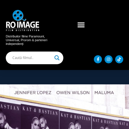
Acum în cinema
Filme distribuite
Distribuitor filme Paramount,
Universal, Prorom & parteneri
independenți