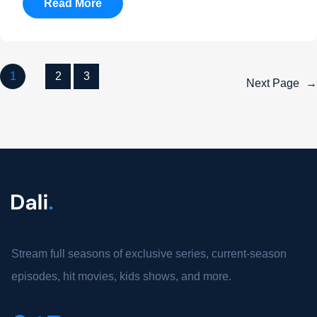
Read More
1
2
3
Next Page
→
Stream full seasons of exclusive series, current-season
episodes, hit movies, kids shows, and more.