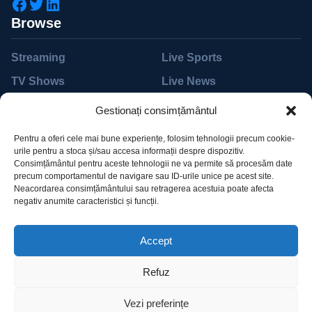
Browse
Streaming
Live Sports
TV Shows
Live News
Movies
Live TV
Gestionați consimțământul
Support
Pentru a oferi cele mai bune experiențe, folosim tehnologii precum cookie-
urile pentru a stoca și/sau accesa informații despre dispozitiv.
Help Desk
Accessibility
Consimțământul pentru aceste tehnologii ne va permite să procesăm date
precum comportamentul de navigare sau ID-urile unice pe acest site.
Billing
Subscribe
Neacordarea consimțământului sau retragerea acestuia poate afecta
negativ anumite caracteristici și funcții.
Pricing
Devices
Accept
Refuz
Vezi preferințe