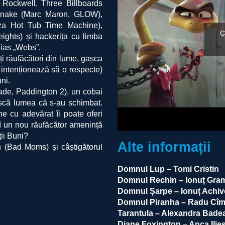
Rockwell, Three Billboards
l Snake (Marc Maron, GLOW),
iza Hot Tub Time Machine),
C
ghts) și hackerița cu limba
lias „Webs”.
ți răufăcători din lume, gașca
u intenționează să o respecte)
ni.
ade, Paddington 2), un cobai
ască lumea că s-au schimbat.
e cu adevărat îi poate oferi
nd un nou răufăcător amenință
ii Buni?
Alte informații
gh (Bad Moms) și câștigătorul
Domnul Lup – Tomi Cristin
Domnul Rechin – Ionuț Gra
Domnul Șarpe – Ionuț Achiv
Domnul Piranha – Radu Cî
Tarantula – Alexandra Bade
Diane Foxington – Anca Ilie