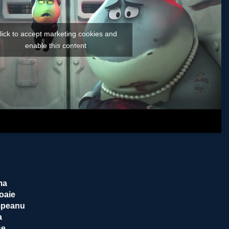
lick to accept marketing cookies and
enable this content
ma
oaie
mpeanu
a
se