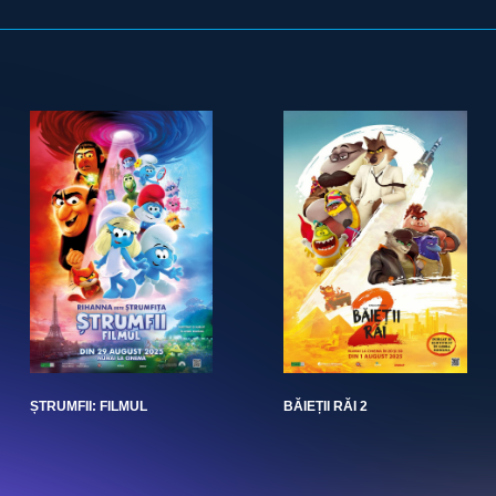
ȘTRUMFII: FILMUL
BĂIEȚII RĂI 2