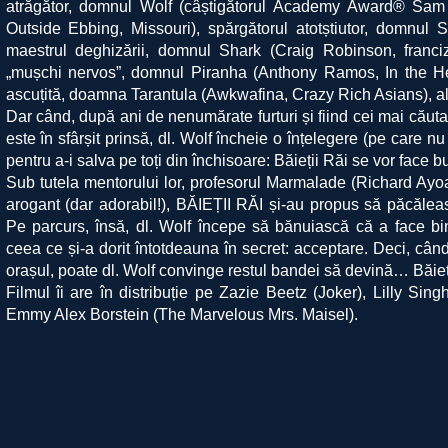
atrăgător, domnul Wolf (câștigătorul Academy Award® Sam 
Outside Ebbing, Missouri), spărgătorul atotștiutor, domnu
maestrul deghizării, domnul Shark (Craig Robinson, franc
„mușchi nervos”, domnul Piranha (Anthony Ramos, In the Hei
ascuțită, doamna Tarantula (Awkwafina, Crazy Rich Asians), a
Dar când, după ani de nenumărate furturi și fiind cei mai căuta
este în sfârșit prinsă, dl. Wolf încheie o înțelegere (pe care n
pentru a-i salva pe toți din închisoare: Băieții Răi se vor face bu
Sub tutela mentorului lor, profesorul Marmalade (Richard Ayo
arogant (dar adorabil!), BĂIEȚII RĂI și-au propus să păcăle
Pe parcurs, însă, dl. Wolf începe să bănuiască că a face bin
ceea ce și-a dorit întotdeauna în secret: acceptare. Deci, câ
orașul, poate dl. Wolf convinge restul bandei să devină… Băieț
Filmul îi are în distribuție pe Zazie Beetz (Joker), Lilly Sin
Emmy Alex Borstein (The Marvelous Mrs. Maisel).