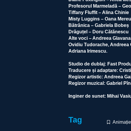
Profesorul Marmeladă – Ge
Tiffany Fluffit – Alina Chinie
Misty Luggins – Oana Mereu
Bătrânica – Gabriela Bobeș
Drăguțel – Doru Cătănescu
Alte voci – Andreea Glavana,
Ovidiu Tudorache, Andreea G
Adriana Irimescu.
Studio de dublaj: Fast Prod
Traducere și adaptare: Cris
Regizor artistic: Andreea Ga
Regizor muzical: Gabriel Pîn
Inginer de sunet: Mihai Vas
Tag
Animație