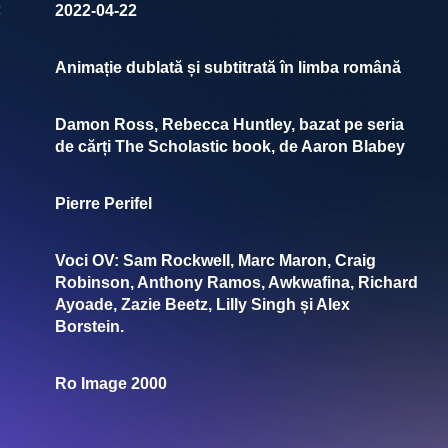
:
2022-04-22
Animație dublată și subtitrată în limba română
Damon Ross, Rebecca Huntley, bazat pe seria
de cărți The Scholastic book, de Aaron Blabey
Pierre Perifel
Voci OV: Sam Rockwell, Marc Maron, Craig
Robinson, Anthony Ramos, Awkwafina, Richard
Ayoade, Zazie Beetz, Lilly Singh și Alex
Borstein.
Ro Image 2000