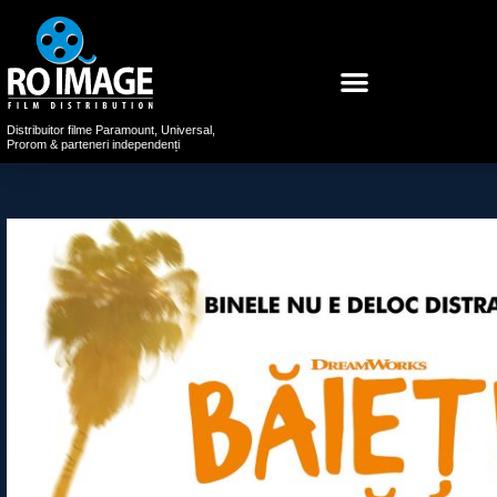
Distribuitor filme Paramount, Universal,
Prorom & parteneri independenți