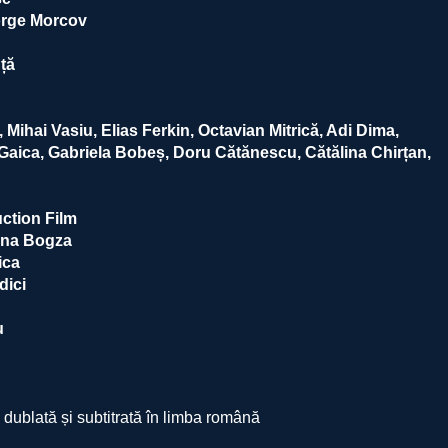
orge Morcov
ță
 Mihai Vasiu, Elias Ferkin, Octavian Mitrică, Adi Dima,
aica, Gabriela Bobeș, Doru Cătănescu, Cătălina Chirțan,
uction Film
tina Bogza
ica
dici
iu
 dublată și subtitrată în limba română