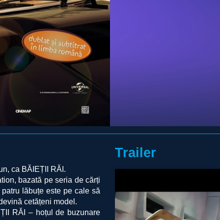
Trailer
bun, ca BĂIEȚII RĂI.
on, bazată pe seria de cărți
 patru lăbuțe este pe cale să
devină cetățeni model.
IEȚII RĂI – hoțul de buzunare