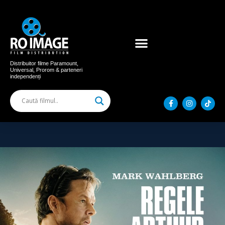
Acum în cinema
Filme distribuite
Distribuitor filme Paramount,
Universal, Prorom & parteneri
independenți