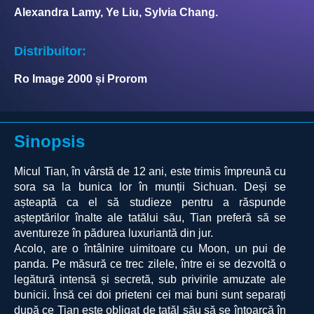
Alexandra Lamy, Ye Liu, Sylvia Chang.
Distribuitor:
Ro Image 2000 și Prorom
Sinopsis
Micul Tian, în vârstă de 12 ani, este trimis împreună cu
sora sa la bunica lor în munții Sichuan. Deși se
așteaptă ca el să studieze pentru a răspunde
așteptărilor înalte ale tatălui său, Tian preferă să se
aventureze în pădurea luxuriantă din jur.
Acolo, are o întâlnire uimitoare cu Moon, un pui de
panda. Pe măsură ce trec zilele, între ei se dezvoltă o
legătură intensă și secretă, sub privirile amuzate ale
bunicii. Însă cei doi prieteni cei mai buni sunt separați
după ce Tian este obligat de tatăl său să se întoarcă în