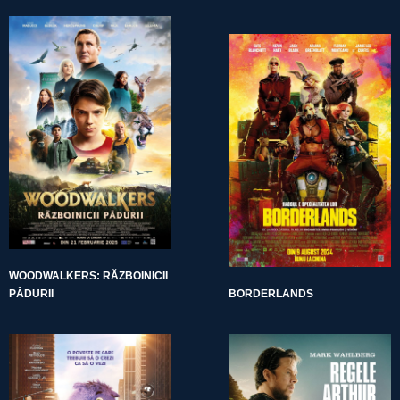
WOODWALKERS: RĂZBOINICII
PĂDURII
BORDERLANDS