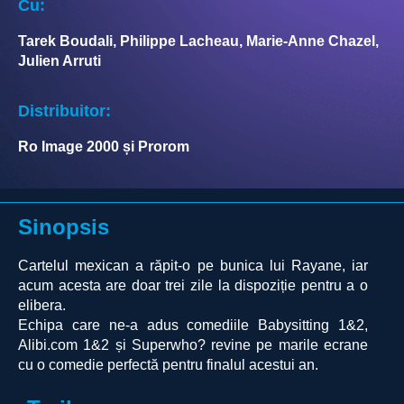
Cu:
Tarek Boudali, Philippe Lacheau, Marie-Anne Chazel,
Julien Arruti
Distribuitor:
Ro Image 2000 și Prorom
Sinopsis
Cartelul mexican a răpit-o pe bunica lui Rayane, iar
acum acesta are doar trei zile la dispoziție pentru a o
elibera.
Echipa care ne-a adus comediile Babysitting 1&2,
Alibi.com 1&2 și Superwho? revine pe marile ecrane
cu o comedie perfectă pentru finalul acestui an.