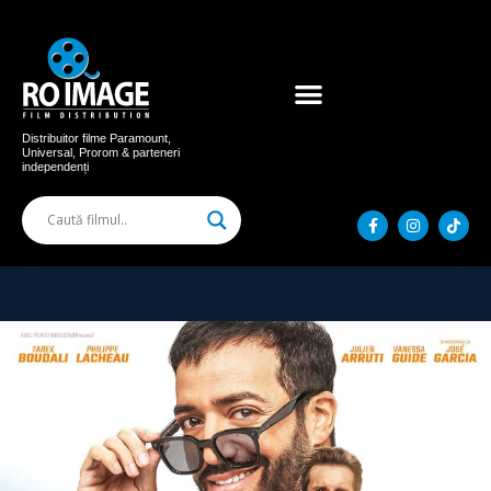
Acum în cinema
Filme distribuite
Distribuitor filme Paramount,
Universal, Prorom & parteneri
independenți