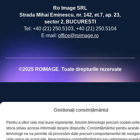
Ro Image SRL
Strada Mihai Eminescu, nr. 142, et.7, ap. 23,
sector 2, BUCURESTI
Tel:
+40 (21) 250.5103,
+40 (21) 250.5104
E-mail:
office@roimage.ro
©2025 ROIMAGE. Toate drepturile rezervate
Gestionați consimțământul
Pentru a oferi cele mai bune experiențe, folosim tehnologii precum cookie-urile
stoca și/sau accesa informații despre dispozitiv. Consimțământul pentru aceste
tehnologii ne va permite să procesăm date precum comportamentul de navigar
urile unice pe acest site. Neacordarea consimțământului sau retragerea acestu