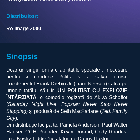
Distribuitor:
Ro Image 2000
Sinopsis
Doar un singur om are abilitățile speciale… necesare
pentru a conduce Poliția și a salva lumea!
Locotenentul Frank Drebin Jr. (Liam Neeson) calcă pe
urmele tatălui său în
UN POLIȚIST CU EXPLOZIE
ÎNTÂRZIATĂ
, o comedie regizată de Akiva Schaffer
(
Saturday Night Live
,
Popstar: Never Stop Never
Stopping
) și produsă de Seth MacFarlane (
Ted
,
Family
Guy
).
Din distribuție fac parte: Pamela Anderson, Paul Walter
Hauser, CCH Pounder, Kevin Durand, Cody Rhodes,
Liza Koshy, Eddie Yu, alături de Danny Huston.