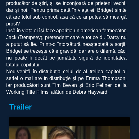
producător de știri, și se înconjoară de prieteni vechi,
dar și noi. Pentru prima dată în viața ei, Bridget simte
că are totul sub control, așa că ce ar putea să meargă
prost?
Însă în viața ei își face apariția un american fermecător,
Jack (Dempsey), pretendent care e tot ce dl. Darcy nu
a putut să fie. Printr-o întorsătură neașteptată a sorții,
Bridget se trezește că e gravidă, dar are o dilemă, căci
nu poate fi decât pe jumătate sigură de identitatea
tatălui copilului.
Nou-venită în distribuția celui de-al treilea capitol al
seriei o mai are în distribuție și pe Emma Thompson,
iar producători sunt Tim Bevan și Eric Fellner, de la
Working Title Films, alături de Debra Hayward.
Trailer