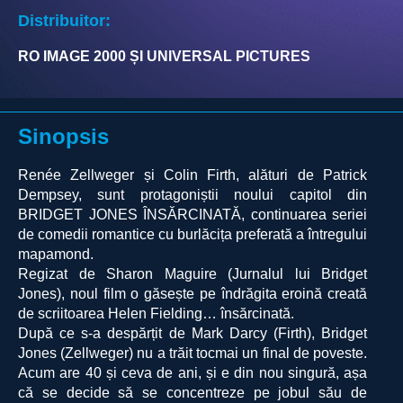
Distribuitor:
RO IMAGE 2000 ȘI UNIVERSAL PICTURES
Sinopsis
Renée Zellweger și Colin Firth, alături de Patrick
Dempsey, sunt protagoniștii noului capitol din
BRIDGET JONES ÎNSĂRCINATĂ, continuarea seriei
de comedii romantice cu burlăcița preferată a întregului
mapamond.
Regizat de Sharon Maguire (Jurnalul lui Bridget
Jones), noul film o găsește pe îndrăgita eroină creată
de scriitoarea Helen Fielding… însărcinată.
După ce s-a despărțit de Mark Darcy (Firth), Bridget
Jones (Zellweger) nu a trăit tocmai un final de poveste.
Acum are 40 și ceva de ani, și e din nou singură, așa
că se decide să se concentreze pe jobul său de