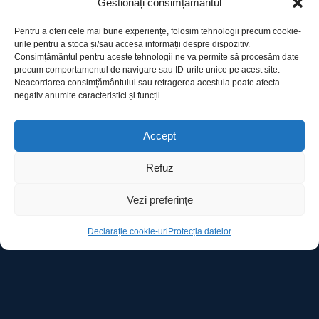
Gestionați consimțământul
Pentru a oferi cele mai bune experiențe, folosim tehnologii precum cookie-
urile pentru a stoca și/sau accesa informații despre dispozitiv.
Consimțământul pentru aceste tehnologii ne va permite să procesăm date
precum comportamentul de navigare sau ID-urile unice pe acest site.
Utile
Neacordarea consimțământului sau retragerea acestuia poate afecta
negativ anumite caracteristici și funcții.
Protecția datelor
Accept
Declarație cookie-uri
Refuz
Contact
Vezi preferințe
Declarație cookie-uri
Protecția datelor
Ro Image SRL
Strada Mihai Eminescu, nr. 142, et.7, ap. 23,
sector 2, BUCURESTI
Tel:
+40 (21) 250.5103,
+40 (21) 250.5104
E-mail:
office@roimage.ro