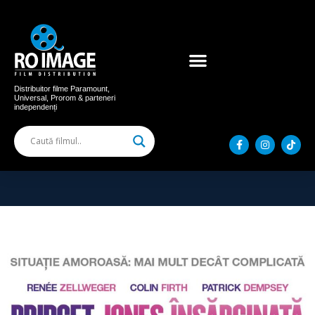
Acum în cinema
Filme distribuite
Distribuitor filme Paramount,
Universal, Prorom & parteneri
independenți