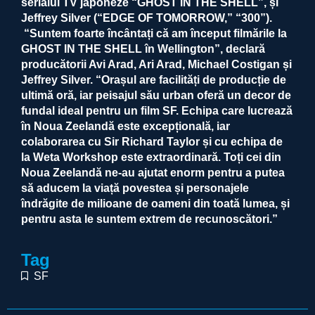
serialul TV japoneze “GHOST IN THE SHELL”, și
Jeffrey Silver (“EDGE OF TOMORROW,” “300”).
“Suntem foarte încântați că am început filmările la
GHOST IN THE SHELL în Wellington”, declară
producătorii Avi Arad, Ari Arad, Michael Costigan și
Jeffrey Silver. “Orașul are facilități de producție de
ultimă oră, iar peisajul său urban oferă un decor de
fundal ideal pentru un film SF. Echipa care lucrează
în Noua Zeelandă este excepțională, iar
colaborarea cu Sir Richard Taylor și cu echipa de
la Weta Workshop este extraordinară. Toți cei din
Noua Zeelandă ne-au ajutat enorm pentru a putea
să aducem la viață povestea și personajele
îndrăgite de milioane de oameni din toată lumea, și
pentru asta le suntem extrem de recunoscători.”
Tag
SF