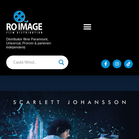
Acum în cinema
Filme distribuite
Distribuitor filme Paramount,
Universal, Prorom & parteneri
independenți