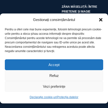
ZÂNA MĂSELUȚĂ: ÎNTRE
PRIETENIE ȘI MAGIE
Gestionați consimțământul
Pentru a oferi cele mai bune experiențe, folosim tehnologii precum cookie-
urile pentru a stoca și/sau accesa informații despre dispozitiv.
Consimțământul pentru aceste tehnologii ne va permite să procesăm date
precum comportamentul de navigare sau ID-urile unice pe acest site.
Utile
Neacordarea consimțământului sau retragerea acestuia poate afecta
negativ anumite caracteristici și funcții.
Protecția datelor
Accept
Declarație cookie-uri
Refuz
Contact
Vezi preferințe
Declarație cookie-uri
Protecția datelor
Ro Image SRL
Strada Mihai Eminescu, nr. 142, et.7, ap. 23,