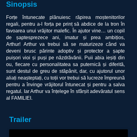
Sinopsis
Forțe întunecate plănuiesc răpirea moștenitorilor
regali, pentru a-l forța pe prinț
să abdice de la tron în
favoarea unui vrăjitor malefic. În ajutor vine… un copil
de șaptesprezece ani, imatur și prea ambițios,
Arthur!
Arthur va trebui să se maturizeze când va
deveni brusc părinte adoptiv
și protector a șapte
puișori vioi și puși pe năzdrăvănii. Puii abia ieșiți din
ou,
fiecare cu personalitatea sa puternică și diferită,
sunt destul de greu de stăpânit, dar,
cu ajutorul unor
aliați neașteptați, cu toții vor trebui să lucreze împreună
pentru a învinge vrăjitorul întunecat și pentru a salva
regatul. Iar Arthur va înțelege în sfârșit adevăratul sens
al FAMILIEI.
Trailer