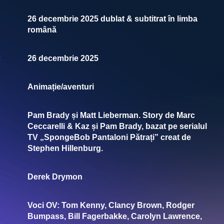
26 decembrie 2025 dublat & subtitrat în limba
română
:
26 decembrie 2025
Animație/aventuri
Pam Brady și Matt Lieberman. Story de Marc
Ceccarelli & Kaz și Pam Brady, bazat pe serialul
TV „SpongeBob Pantaloni Pătrați” creat de
Stephen Hillenburg.
Derek Drymon
Voci OV: Tom Kenny, Clancy Brown, Rodger
Bumpass, Bill Fagerbakke, Carolyn Lawrence,