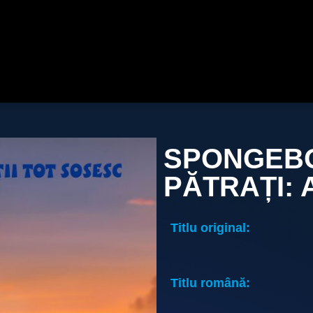
SPONGEBO
PĂTRAȚI: 
Titlu original:
Titlu română: