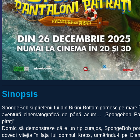
Sinopsis
SpongeBob și prietenii lui din Bikini Bottom pornesc pe mare
aventură cinematografică de până acum… „Spongebob Pant
pirați”.
Dornic să demonstreze că e un tip curajos, SpongeBob porn
dovedi vitejia în fața lui domnul Krabs, urmărindu-l pe Ol