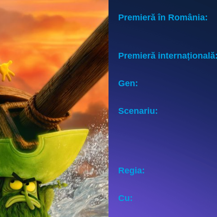
Premieră în România:
Premieră internațională
Gen:
Scenariu:
Regia:
Cu: