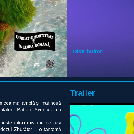
Distribuitor:
Trailer
 în cea mai amplă și mai nouă
aloni Pătrați: Aventură cu
ește într-o misiune de a-și
andezul Zburător – o fantomă