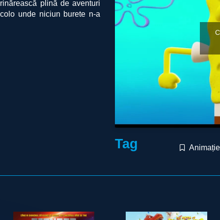
arinărească plină de aventuri
acolo unde niciun burete n-a
C
Tag
Animație