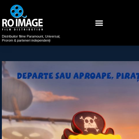
Distribuitor filme Paramount, Universal,
Prorom & parteneri independenți