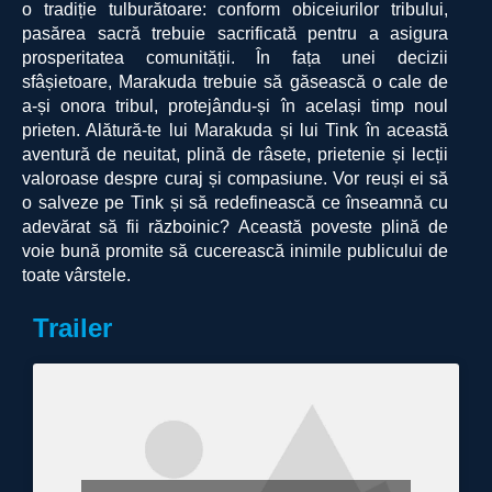
o tradiție tulburătoare: conform obiceiurilor tribului,
pasărea sacră trebuie sacrificată pentru a asigura
prosperitatea comunității. În fața unei decizii
sfâșietoare, Marakuda trebuie să găsească o cale de
a-și onora tribul, protejându-și în același timp noul
prieten. Alătură-te lui Marakuda și lui Tink în această
aventură de neuitat, plină de râsete, prietenie și lecții
valoroase despre curaj și compasiune. Vor reuși ei să
o salveze pe Tink și să redefinească ce înseamnă cu
adevărat să fii războinic? Această poveste plină de
voie bună promite să cucerească inimile publicului de
toate vârstele.
Trailer