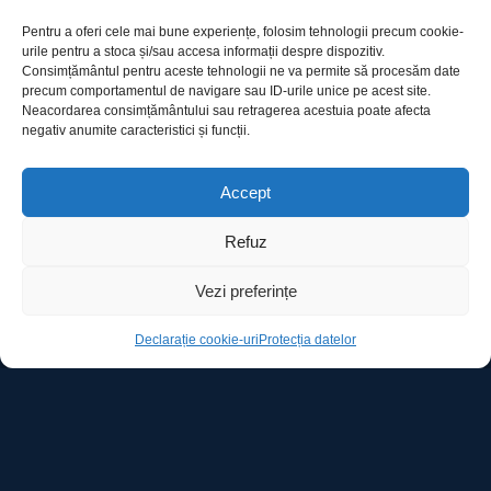
PRIETENIE ȘI MAGIE
Pentru a oferi cele mai bune experiențe, folosim tehnologii precum cookie-
urile pentru a stoca și/sau accesa informații despre dispozitiv.
Consimțământul pentru aceste tehnologii ne va permite să procesăm date
precum comportamentul de navigare sau ID-urile unice pe acest site.
Neacordarea consimțământului sau retragerea acestuia poate afecta
negativ anumite caracteristici și funcții.
Utile
Accept
Refuz
Protecția datelor
Declarație cookie-uri
Vezi preferințe
Declarație cookie-uri
Protecția datelor
Contact
Ro Image SRL
Strada Mihai Eminescu, nr. 142, et.7, ap. 23,
sector 2, BUCURESTI
Tel:
+40 (21) 250.5103,
+40 (21) 250.5104