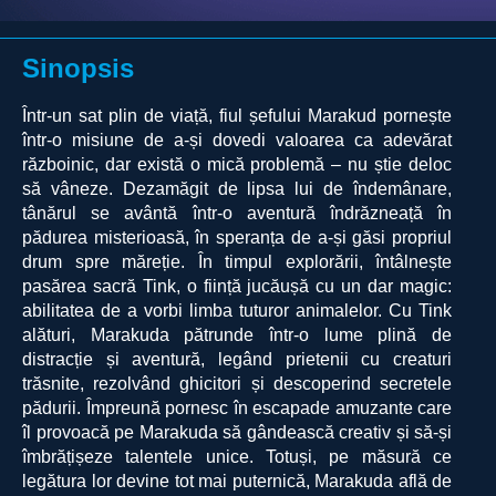
Sinopsis
Într-un sat plin de viață, fiul șefului Marakud pornește
într-o misiune de a-și dovedi valoarea ca adevărat
războinic, dar există o mică problemă – nu știe deloc
să vâneze. Dezamăgit de lipsa lui de îndemânare,
tânărul se avântă într-o aventură îndrăzneață în
pădurea misterioasă, în speranța de a-și găsi propriul
drum spre măreție. În timpul explorării, întâlnește
pasărea sacră Tink, o ființă jucăușă cu un dar magic:
abilitatea de a vorbi limba tuturor animalelor. Cu Tink
alături, Marakuda pătrunde într-o lume plină de
distracție și aventură, legând prietenii cu creaturi
trăsnite, rezolvând ghicitori și descoperind secretele
pădurii. Împreună pornesc în escapade amuzante care
îl provoacă pe Marakuda să gândească creativ și să-și
îmbrățișeze talentele unice. Totuși, pe măsură ce
legătura lor devine tot mai puternică, Marakuda află de