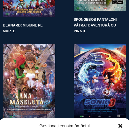
SPONGEBOB PANTALONI
BERNARD: MISIUNE PE
PĂTRAȚI: AVENTURĂ CU
MARTE
PIRAȚI
Gestionați consimțământul
ZÂNA MĂSELUȚĂ: ÎNTRE
SONIC THE HEDGEHOG 3