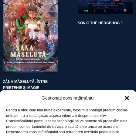
SONIC THE HEDGEHOG 3
ZÂNA MĂSELUȚĂ: ÎNTRE
PRIETENIE ȘI MAGIE
Gestionați consimțământul
Pentru a oferi cele mai bune experiențe, folosim tehnologii precum cookie-
urile pentru a stoca și/sau accesa informații despre dispozitiv.
Consimțământul pentru aceste tehnologii ne va permite să procesăm date
precum comportamentul de navigare sau ID-urile unice pe acest site.
Utile
Neacordarea consimțământului sau retragerea acestuia poate afecta