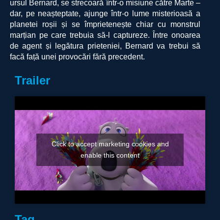
ursul Bernard, se strecoară într-o misiune către Marte –
dar, pe neașteptate, ajunge într-o lume misterioasă a
planetei roșii și se împrietenește chiar cu monstrul
marțian pe care trebuia să-l captureze. Între onoarea
de agent și legătura prieteniei, Bernard va trebui să
facă față unei provocări fără precedent.
Trailer
Click to accept marketing cookies and
enable this content
Tag