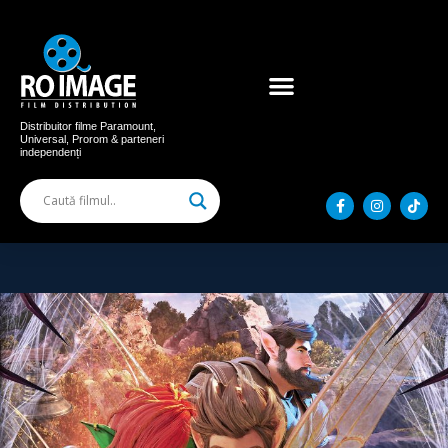
Acum în cinema
Filme distribuite
Distribuitor filme Paramount,
Universal, Prorom & parteneri
independenți