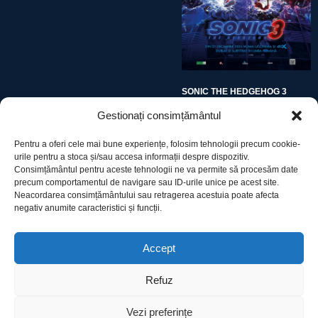
SONIC THE HEDGEHOG 3
Gestionați consimțământul
Pentru a oferi cele mai bune experiențe, folosim tehnologii precum cookie-
urile pentru a stoca și/sau accesa informații despre dispozitiv.
Consimțământul pentru aceste tehnologii ne va permite să procesăm date
precum comportamentul de navigare sau ID-urile unice pe acest site.
Utile
Neacordarea consimțământului sau retragerea acestuia poate afecta
negativ anumite caracteristici și funcții.
Protecția datelor
Accept
Declarație cookie-uri
Refuz
Contact
Vezi preferințe