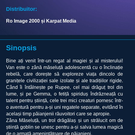
Distribuitor:
Ro Image 2000 și Karpat Media
Sinopsis
Bine ați venit într-un regat al magiei și al misterului!
Van este o zână măseluță adolescentă cu o înclinație
rebelă, care dorește să exploreze viața dincolo de
granițele civilizației sale izolate și ale tradițiilor rigide.
Când îi întâlnește pe Rupee, cel mai drăguț trol din
lume, și pe Gemma, o fetiță spiriduș îndrăzneață cu
talent pentru știință, cele trei mici creaturi pornesc într-
o aventură pentru a-și uni regatele separate, evitând în
același timp păianjenii răuvoitori care se apropie.
Zâna Măseluță, un trol drăgălaș și un strălucit om de
știință goblin se unesc pentru a-și salva lumea magică
de o armată amenințătoare de păianjeni.