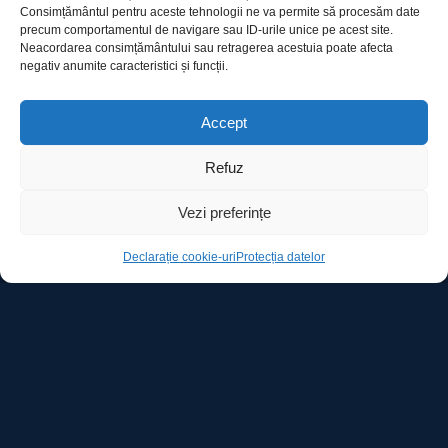
Consimțământul pentru aceste tehnologii ne va permite să procesăm date
precum comportamentul de navigare sau ID-urile unice pe acest site.
Utile
Neacordarea consimțământului sau retragerea acestuia poate afecta
negativ anumite caracteristici și funcții.
Protecția datelor
Accept
Declarație cookie-uri
Refuz
Contact
Vezi preferințe
Declarație cookie-uri
Protecția datelor
Ro Image SRL
Strada Mihai Eminescu, nr. 142, et.7, ap. 23,
sector 2, BUCURESTI
Tel:
+40 (21) 250.5103,
+40 (21) 250.5104
E-mail:
office@roimage.ro