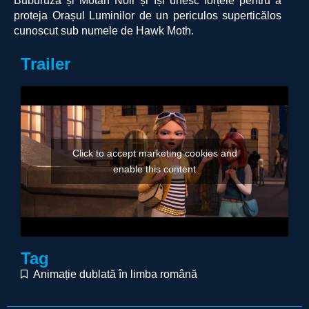
Buburuza și Motan Noir și își unesc forțele pentru a
proteja Orașul Luminilor de un periculos superticălos
cunoscut sub numele de Hawk Moth.
Trailer
Click to accept marketing cookies and
enable this content
Tag
Animație dublată în limba română