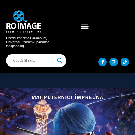
Acum în cinema
Filme distribuite
Distribuitor filme Paramount,
Universal, Prorom & parteneri
independenți