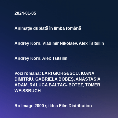
:
2024-01-05
Animație dublată în limba română
Andrey Korn, Vladimir Nikolaev, Alex Tsitsilin
Andrey Korn, Alex Tsitsilin
Voci romana: LARI GIORGESCU, IOANA
DIMITRIU, GABRIELA BOBEȘ, ANASTASIA
ADAM, RALUCA BALTAG- BOTEZ, TOMER
WEISSBUCH.
Ro Image 2000 și Idea Film Distribution