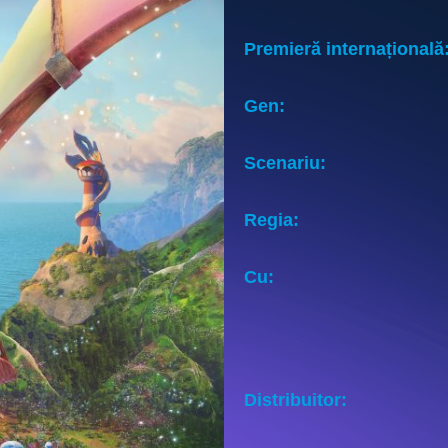
Premieră internațională
Gen:
Scenariu:
Regia:
Cu:
Distribuitor: