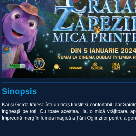
Sinopsis
Kai și Gerda trăiesc într-un oraș liniștit și confortabil, dar Spir
îngheață pe toți. Cu toate acestea, Ila, o mică vrăjitoare, ap
Împreună merg în lumea magică a Țării Oglinzilor pentru a goni