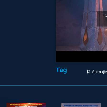
C
Tag
Animație