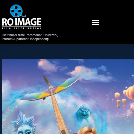
Distribuitor filme Paramount, Universal,
Prorom & parteneri independenți