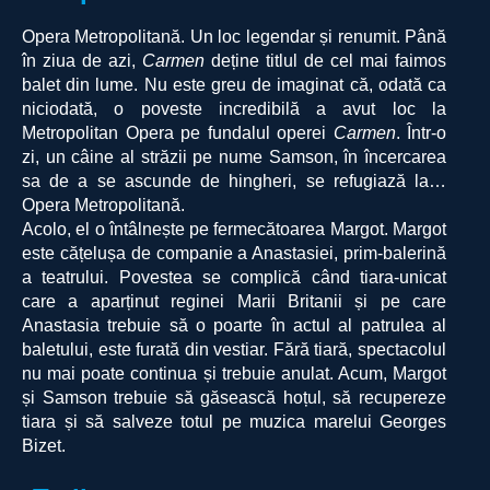
Opera Metropolitană. Un loc legendar și renumit. Până
în ziua de azi,
Carmen
deține titlul de cel mai faimos
balet din lume. Nu este greu de imaginat că, odată ca
niciodată, o poveste incredibilă a avut loc la
Metropolitan Opera pe fundalul operei
Carmen
. Într-o
zi, un câine al străzii pe nume Samson, în încercarea
sa de a se ascunde de hingheri, se refugiază la…
Opera Metropolitană.
Acolo, el o întâlnește pe fermecătoarea Margot. Margot
este cățelușa de companie a Anastasiei, prim-balerină
a teatrului. Povestea se complică când tiara-unicat
care a aparținut reginei Marii Britanii și pe care
Anastasia trebuie să o poarte în actul al patrulea al
baletului, este furată din vestiar. Fără tiară, spectacolul
nu mai poate continua și trebuie anulat. Acum, Margot
și Samson trebuie să găsească hoțul, să recupereze
tiara și să salveze totul pe muzica marelui Georges
Bizet.