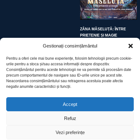
ZÂNA MĂSELUȚĂ: ÎNTRE
PRIETENIE ȘI MAGIE
Gestionați consimțământul
Pentru a oferi cele mai bune experiențe, folosim tehnologii precum cookie-
urile pentru a stoca și/sau accesa informații despre dispozitiv.
Consimțământul pentru aceste tehnologii ne va permite să procesăm date
precum comportamentul de navigare sau ID-urile unice pe acest site.
Utile
Neacordarea consimțământului sau retragerea acestuia poate afecta
negativ anumite caracteristici și funcții.
Protecția datelor
Accept
Declarație cookie-uri
Refuz
Contact
Vezi preferințe