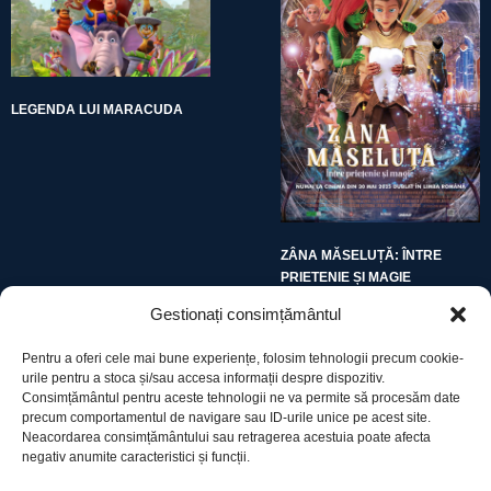
LEGENDA LUI MARACUDA
ZÂNA MĂSELUȚĂ: ÎNTRE
PRIETENIE ȘI MAGIE
Gestionați consimțământul
Pentru a oferi cele mai bune experiențe, folosim tehnologii precum cookie-
urile pentru a stoca și/sau accesa informații despre dispozitiv.
Consimțământul pentru aceste tehnologii ne va permite să procesăm date
precum comportamentul de navigare sau ID-urile unice pe acest site.
Utile
Neacordarea consimțământului sau retragerea acestuia poate afecta
negativ anumite caracteristici și funcții.