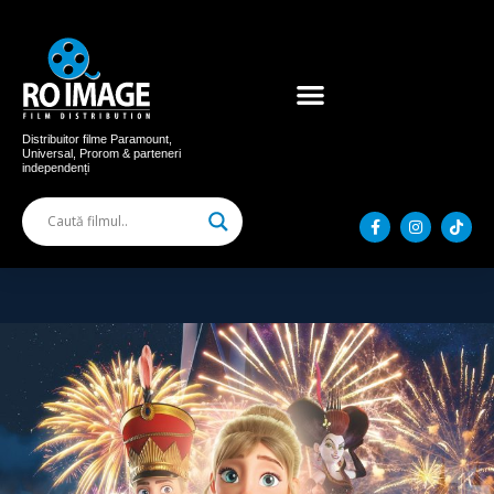
Acum în cinema
Filme distribuite
Distribuitor filme Paramount,
Universal, Prorom & parteneri
independenți